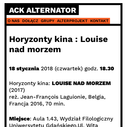
Skip
ACK ALTERNATOR
to
content
O NAS
DOŁĄCZ
GRUPY
ALTERPROJEKT
KONTAKT
Horyzonty kina : Louise
nad morzem
18 stycznia
2018 (czwartek) godz.
18.30
Horyzonty kina:
LOUISE NAD MORZEM
(2017)
reż. Jean-François Laguionie, Belgia,
Francja 2016, 70 min.
Miejsce
: Aula 1.43, Wydział Filologiczny
Uniwersytetu Gdańskiego,Ul. Wita