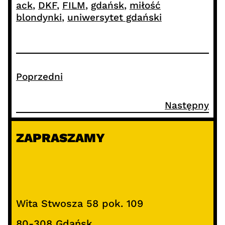
ack
, 
DKF
, 
FILM
, 
gdańsk
, 
miłość
blondynki
, 
uniwersytet gdański
Poprzedni
Następny
ZAPRASZAMY
Wita Stwosza 58 pok. 109
80-308 Gdańsk