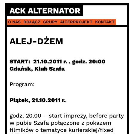
Skip
ACK ALTERNATOR
to
content
O NAS
DOŁĄCZ
GRUPY
ALTERPROJEKT
KONTAKT
ALEJ-DŻEM
START: 21.10.2011 r. , godz. 20:00
Gdańsk, Klub Szafa
Program:
Piątek, 21.10.2011 r.
godz. 20.00 – start imprezy, before party
w pubie Szafa połączone z pokazem
filmików o tematyce kurierskiej/fixed