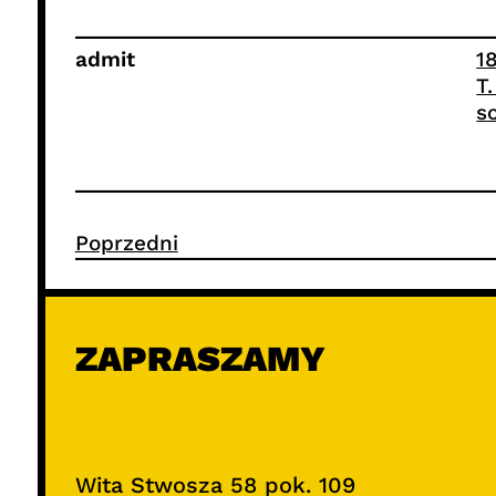
admit
1
T
s
Poprzedni
ZAPRASZAMY
Wita Stwosza 58 pok. 109