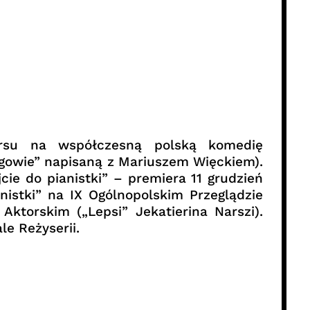
kursu na współczesną polską komedię
bogowie” napisaną z Mariuszem Więckiem).
cie do pianistki” – premiera 11 grudzień
anistki” na IX Ogólnopolskim Przeglądzie
torskim („Lepsi” Jekatierina Narszi).
e Reżyserii.