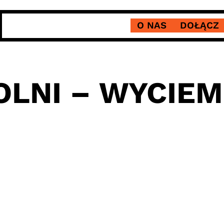
O NAS
DOŁĄCZ
LNI – WYCIEM