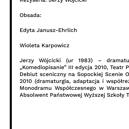
Obsada:
Edyta Janusz-Ehrlich
Wioleta Karpowicz
Jerzy Wójcicki (ur 1983) – dramatu
„Komediopisanie” III edycja 2010, Teatr
Debiut sceniczny na Sopockiej Scenie Of
2010 (dramaturgia, adaptacja i współreż
Monodramu Współczesnego w Warszawie.
Absolwent Państwowej Wyższej Szkoły Tea