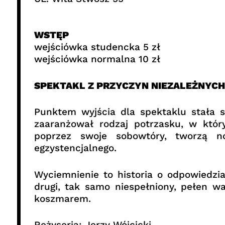
WSTĘP
wejściówka studencka 5 zł
wejściówka normalna 10 zł
SPEKTAKL Z PRZYCZYN NIEZALEŻNYC
Punktem wyjścia dla spektaklu stała 
zaaranżował rodzaj potrzasku, w któ
poprzez swoje sobowtóry, tworzą n
egzystencjalnego.
Wyciemnienie to historia o odpowiedzi
drugi, tak samo niespełniony, pełen wa
koszmarem.
Reżyseria: Jerzy Wójcicki