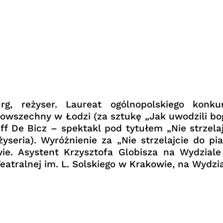
rg, reżyser. Laureat ogólnopolskiego kon
 Powszechny w Łodzi (za sztukę „Jak uwodzili 
f De Bicz – spektakl pod tytułem „Nie strzelaj
yseria). Wyróżnienie za „Nie strzelajcie do pi
 Asystent Krzysztofa Globisza na Wydziale Ak
tralnej im. L. Solskiego w Krakowie, na Wydzial