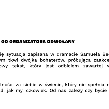
H OD ORGANIZATORA ODWOŁANY
się sytuacja zapisana w dramacie Samuela Bec
rym tkwi dwójka bohaterów, próbująca zaakce
owy tekst, który jest odbiciem zawartej w
alności za siebie w świecie, który nie spełni
d, jak my, człowiek. Od nas zależy czy bycie