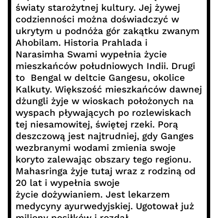
światy starożytnej kultury. Jej żywej
codzienności można doświadczyć w
ukrytym u podnóża gór zakątku zwanym
Ahobilam. Historia Prahlada i
Narasimha Swami wypełnia życie
mieszkańców południowych Indii. Drugi
to Bengal w deltcie Gangesu, okolice
Kalkuty. Większość mieszkańców dawnej
dżungli żyje w wioskach położonych na
wyspach pływających po rozlewiskach
tej niesamowitej, świętej rzeki. Porą
deszczową jest najtrudniej, gdy Ganges
wezbranymi wodami zmienia swoje
koryto zalewając obszary tego regionu.
Mahasringa żyje tutaj wraz z rodziną od
20 lat i wypełnia swoje
życie dożywianiem. Jest lekarzem
medycyny ayurwedyjskiej. Ugotował już
miliony posiłków i rozdał