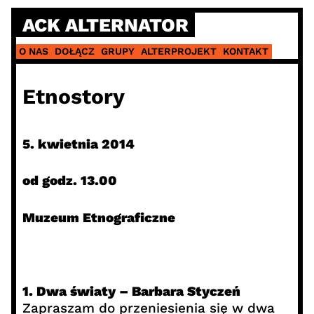
Skip
ACK ALTERNATOR
to
content
O NAS
DOŁĄCZ
GRUPY
ALTERPROJEKT
KONTAKT
Etnostory
5. kwietnia 2014
od godz. 13.00
Muzeum Etnograficzne
1. Dwa światy – Barbara Styczeń
Zapraszam do przeniesienia się w dwa