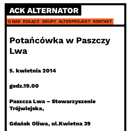
Skip
ACK ALTERNATOR
to
content
O NAS
DOŁĄCZ
GRUPY
ALTERPROJEKT
KONTAKT
Potańcówka w Paszczy
Lwa
5. kwietnia 2014
godz.19.00
Paszcza Lwa – Stowarzyszenie
Trójwiejska,
Gdańsk Oliwa, ul.Kwietna 39