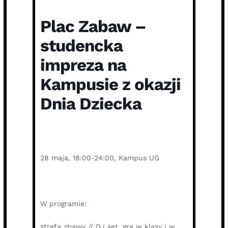
Plac Zabaw –
studencka
impreza na
Kampusie z okazji
Dnia Dziecka
28 maja, 18:00-24:00, Kampus UG
W programie:
strefa zbawy // DJ set, gra w klasy i w