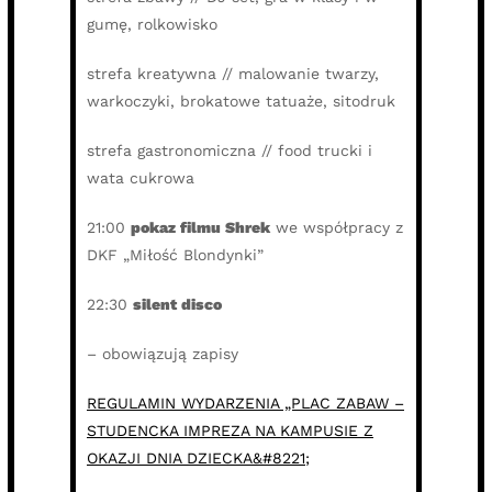
gumę, rolkowisko
strefa kreatywna // malowanie twarzy,
warkoczyki, brokatowe tatuaże, sitodruk
strefa gastronomiczna // food trucki i
wata cukrowa
21:00
pokaz filmu Shrek
we współpracy z
DKF „Miłość Blondynki”
22:30
silent disco
– obowiązują zapisy
REGULAMIN WYDARZENIA „PLAC ZABAW –
STUDENCKA IMPREZA NA KAMPUSIE Z
OKAZJI DNIA DZIECKA&#8221;