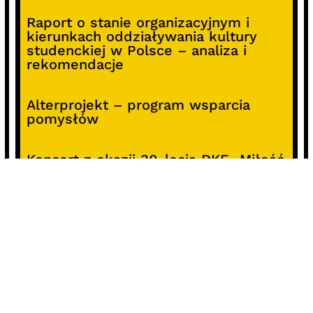
Raport o stanie organizacyjnym i
kierunkach oddziaływania kultury
studenckiej w Polsce – analiza i
rekomendacje
Alterprojekt – program wsparcia
pomysłów
Koncert z okazji 30-lecia DKF „Miłość
Blondynki”
SOCIALS