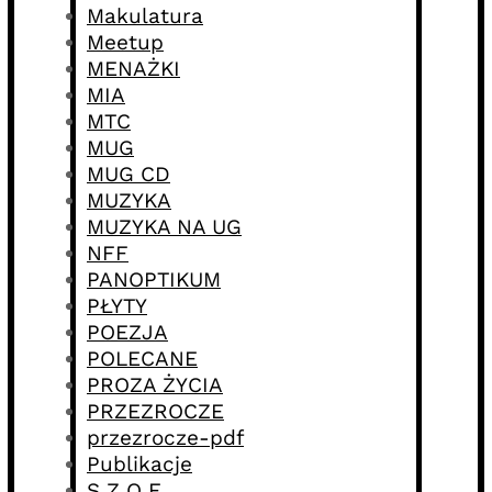
Makulatura
Meetup
MENAŻKI
MIA
MTC
MUG
MUG CD
MUZYKA
MUZYKA NA UG
NFF
PANOPTIKUM
PŁYTY
POEZJA
POLECANE
PROZA ŻYCIA
PRZEZROCZE
przezrocze-pdf
Publikacje
S Z O E