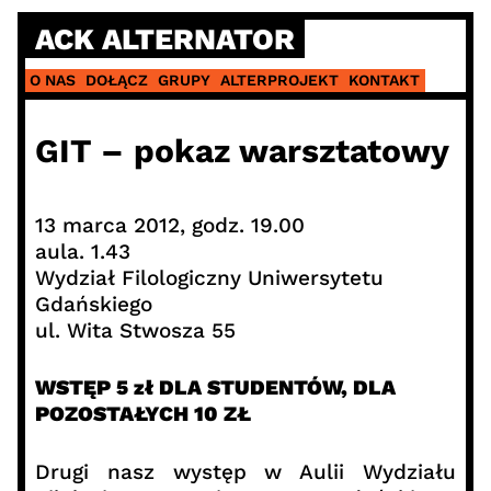
Skip
ACK ALTERNATOR
to
content
O NAS
DOŁĄCZ
GRUPY
ALTERPROJEKT
KONTAKT
GIT – pokaz warsztatowy
13 marca 2012, godz. 19.00
aula. 1.43
Wydział Filologiczny Uniwersytetu
Gdańskiego
ul. Wita Stwosza 55
WSTĘP 5 zł DLA STUDENTÓW, DLA
POZOSTAŁYCH 10 ZŁ
Drugi nasz występ w Aulii Wydziału