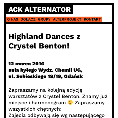
Skip
ACK ALTERNATOR
to
content
O NAS
DOŁĄCZ
GRUPY
ALTERPROJEKT
KONTAKT
Highland Dances z
Crystel Benton!
12 marca 2016
aula byłego Wydz. Chemii UG,
ul. Sobieskiego 18/19, Gdańsk
Zapraszamy na kolejną edycję
warsztatów z Crystel Benton. Znamy już
miejsce i harmonogram
Zapraszamy
wszystkich chętnych:
Zajęcia odbywają się wg następującego