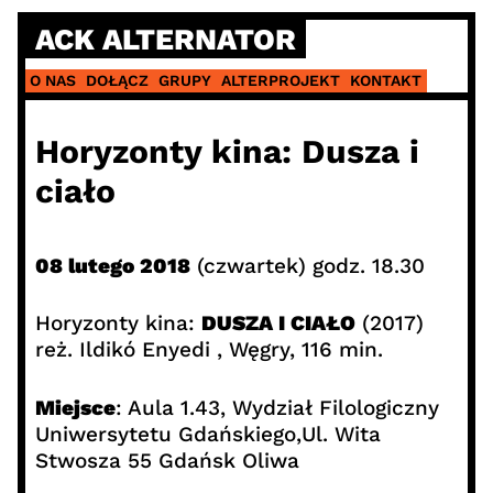
Skip
ACK ALTERNATOR
to
content
O NAS
DOŁĄCZ
GRUPY
ALTERPROJEKT
KONTAKT
Horyzonty kina: Dusza i
ciało
08 lutego 2018
(czwartek) godz. 18.30
Horyzonty kina:
DUSZA I CIAŁO
(2017)
reż. Ildikó Enyedi , Węgry, 116 min.
Miejsce
: Aula 1.43, Wydział Filologiczny
Uniwersytetu Gdańskiego,Ul. Wita
Stwosza 55 Gdańsk Oliwa