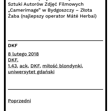
Sztuki Autorów Zdjęć Filmowych
„Camerimage” w Bydgoszczy – Złota
Żaba (najlepszy operator Máté Herbai)
DKF
8 lutego 2018
DKF.
1.43
, 
ack
, 
DKF
, 
miłość blondynki
, 
uniwersytet gdański
Poprzedni