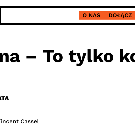
O NAS
DOŁĄCZ
na – To tylko k
ATA
Vincent Cassel