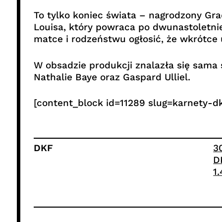
To tylko koniec świata – nagrodzony Gra
Louisa, który powraca po dwunastoletni
matce i rodzeństwu ogłosić, że wkrótce 
W obsadzie produkcji znalazła się sama 
Nathalie Baye oraz Gaspard Ulliel.
[content_block id=11289 slug=karnety-dk
DKF
3
D
1