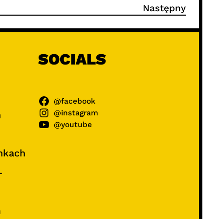
Następny
SOCIALS
@facebook
@instagram
ń
@youtube
unkach
–
e
m