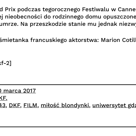
d Prix podczas tegorocznego Festiwalu w Cannes
ej nieobecności do rodzinnego domu opuszczoneg
umrze. Na przeszkodzie stanie mu jednak niezwy
śmietanka francuskiego aktorstwa: Marion Cotill
f-2]
0 marca 2017
KF.
.43
, 
DKF
, 
FILM
, 
miłość blondynki
, 
uniwersytet gd