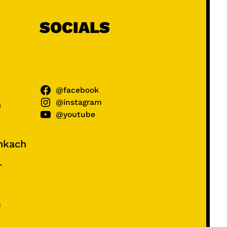
SOCIALS
@facebook
@instagram
ń
@youtube
unkach
–
e
m