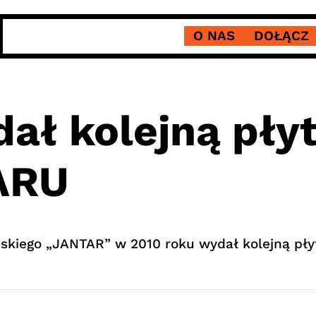
O NAS
DOŁĄCZ
ał kolejną płyt
ARU
ńskiego „JANTAR” w 2010 roku wydał kolejną p