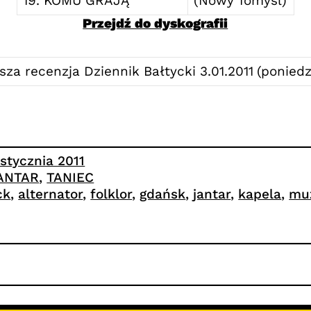
19. KOMU GRAJĄ
(Nowy Tomyśl)
Przejdź do dyskografii
sza recenzja Dziennik Bałtycki 3.01.2011
(poniedz
 stycznia 2011
ANTAR
, 
TANIEC
ck
, 
alternator
, 
folklor
, 
gdańsk
, 
jantar
, 
kapela
, 
mu