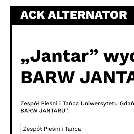
Skip
ACK ALTERNATOR
to
content
„Jantar” wyd
BARW JANT
Zespół Pieśni i Tańca Uniwersytetu Gda
BARW JANTARU”.
Zespół Pieśni i Tańca