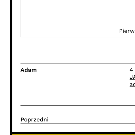
Pierw
Adam
4
J
a
Poprzedni