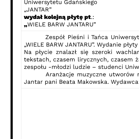
Uniwersytetu Gdańskiego
„JANTAR”
wydał kolejną płytę pt
.:
„
WIELE BARW JANTARU”
Zespół Pieśni i Tańca Uniwersytetu
„WIELE BARW JANTARU”. Wydanie płyty zb
Na płycie znalazł się szeroki wachl
tekstach, czasem lirycznych, czasem ż
zespołu -młodzi ludzie – studenci Uniw
Aranżacje muzyczne utworów na płyc
Jantar pani Beata Makowska. Wydawca