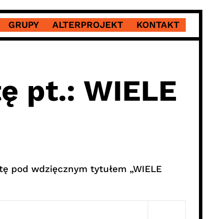
GRUPY
ALTERPROJEKT
KONTAKT
ę pt.: WIELE
łytę pod wdzięcznym tytułem „WIELE