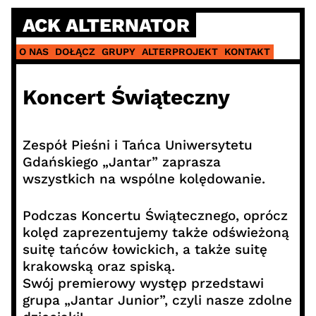
Skip
ACK ALTERNATOR
to
content
O NAS
DOŁĄCZ
GRUPY
ALTERPROJEKT
KONTAKT
Koncert Świąteczny
Zespół Pieśni i Tańca Uniwersytetu
Gdańskiego „Jantar” zaprasza
wszystkich na wspólne kolędowanie.
Podczas Koncertu Świątecznego, oprócz
kolęd zaprezentujemy także odświeżoną
suitę tańców łowickich, a także suitę
krakowską oraz spiską.
Swój premierowy występ przedstawi
grupa „Jantar Junior”, czyli nasze zdolne