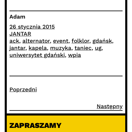
Adam
26 stycznia 2015
JANTAR
ack
, 
alternator
, 
event
, 
folklor
, 
gdańsk
, 
jantar
, 
kapela
, 
muzyka
, 
taniec
, 
ug
, 
uniwersytet gdański
, 
wpia
Poprzedni
Następny
ZAPRASZAMY