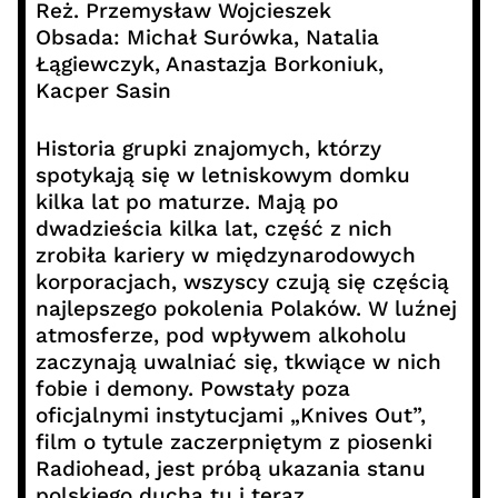
Reż. Przemysław Wojcieszek
Obsada: Michał Surówka, Natalia
Łągiewczyk, Anastazja Borkoniuk,
Kacper Sasin
Historia grupki znajomych, którzy
spotykają się w letniskowym domku
kilka lat po maturze. Mają po
dwadzieścia kilka lat, część z nich
zrobiła kariery w międzynarodowych
korporacjach, wszyscy czują się częścią
najlepszego pokolenia Polaków. W luźnej
atmosferze, pod wpływem alkoholu
zaczynają uwalniać się, tkwiące w nich
fobie i demony. Powstały poza
oficjalnymi instytucjami „Knives Out”,
film o tytule zaczerpniętym z piosenki
Radiohead, jest próbą ukazania stanu
polskiego ducha tu i teraz.