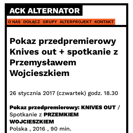
Skip
ACK ALTERNATOR
to
content
O NAS
DOŁĄCZ
GRUPY
ALTERPROJEKT
KONTAKT
Pokaz przedpremierowy
Knives out + spotkanie z
Przemysławem
Wojcieszkiem
26 stycznia 2017 (czwartek) godz. 18.30
Pokaz przedpremierowy: KNIVES OUT
/
Spotkanie z
PRZEMKIEM
WOJCIESZKIEM
Polska , 2016 , 90 min.