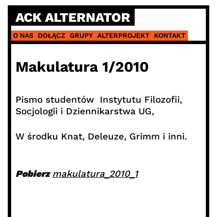
Skip
ACK ALTERNATOR
to
content
O NAS
DOŁĄCZ
GRUPY
ALTERPROJEKT
KONTAKT
Makulatura 1/2010
Pismo studentów Instytutu Filozofii,
Socjologii i Dziennikarstwa UG,
W środku Knat, Deleuze, Grimm i inni.
Pobierz
makulatura_2010_1