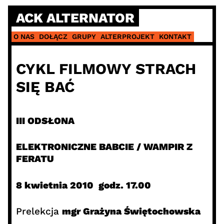
Skip
ACK ALTERNATOR
to
content
O NAS
DOŁĄCZ
GRUPY
ALTERPROJEKT
KONTAKT
CYKL FILMOWY STRACH
SIĘ BAĆ
III ODSŁONA
ELEKTRONICZNE BABCIE / WAMPIR Z
FERATU
8 kwietnia 2010 godz. 17.00
Prelekcja
mgr Grażyna Świętochowska