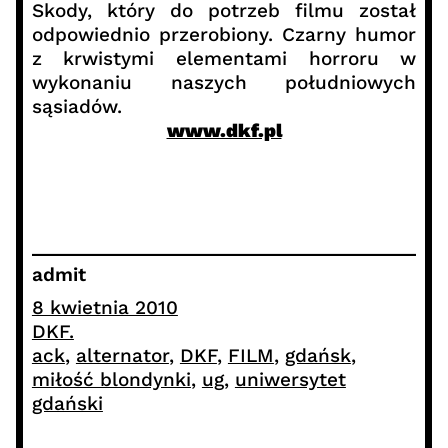
Skody, który do potrzeb filmu został
odpowiednio przerobiony. Czarny humor
z krwistymi elementami horroru w
wykonaniu naszych południowych
sąsiadów.
www.dkf.pl
admit
8 kwietnia 2010
DKF.
ack
, 
alternator
, 
DKF
, 
FILM
, 
gdańsk
, 
miłość blondynki
, 
ug
, 
uniwersytet
gdański