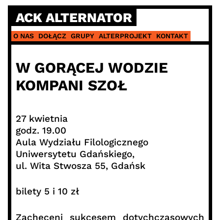
Skip
ACK ALTERNATOR
to
content
O NAS
DOŁĄCZ
GRUPY
ALTERPROJEKT
KONTAKT
W GORĄCEJ WODZIE
KOMPANI SZOŁ
27 kwietnia
godz. 19.00
Aula Wydziału Filologicznego
Uniwersytetu Gdańskiego,
ul. Wita Stwosza 55, Gdańsk
bilety 5 i 10 zł
Zachęceni sukcesem dotychczasowych