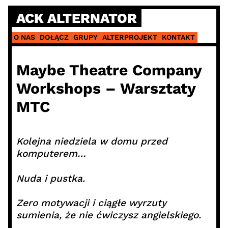
Skip
ACK ALTERNATOR
to
content
O NAS
DOŁĄCZ
GRUPY
ALTERPROJEKT
KONTAKT
Maybe Theatre Company
Workshops – Warsztaty
MTC
Kolejna niedziela w domu przed
komputerem…
Nuda i pustka.
Zero motywacji i ciągłe wyrzuty
sumienia, że nie ćwiczysz angielskiego.