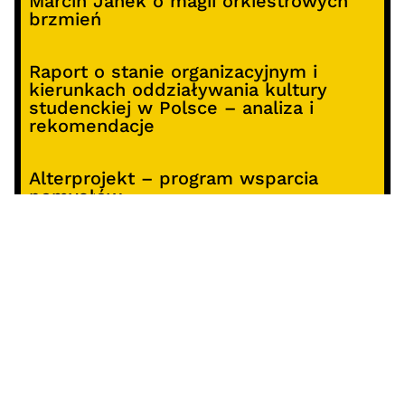
Marcin Janek o magii orkiestrowych
brzmień
Raport o stanie organizacyjnym i
kierunkach oddziaływania kultury
studenckiej w Polsce – analiza i
rekomendacje
Alterprojekt – program wsparcia
pomysłów
Koncert z okazji 30-lecia DKF „Miłość
Blondynki”
SOCIALS