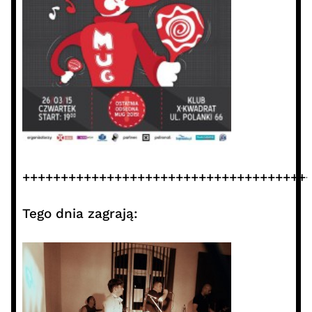
+++++++++++++++++++++++++++++++++++++
Tego dnia zagrają: