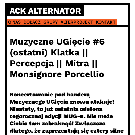
Skip
ACK ALTERNATOR
to
content
O NAS
DOŁĄCZ
GRUPY
ALTERPROJEKT
KONTAKT
Muzyczne UGięcie #6
(ostatni) Klatka ||
Percepcja || Mitra ||
Monsignore Porcellio
Koncertowanie pod banderą
Muzycznego UGięcia znowu atakuje!
Niestety, to już ostatnia odsłona
tegorocznej edycji MUG-u. Nie może
Ciebie tam zabraknąć! Zwłaszcza
dlatego, że zaprezentują się cztery silne