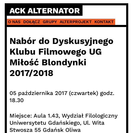
Skip
ACK ALTERNATOR
to
content
O NAS
DOŁĄCZ
GRUPY
ALTERPROJEKT
KONTAKT
Nabór do Dyskusyjnego
Klubu Filmowego UG
Miłość Blondynki
2017/2018
05 października 2017 (czwartek) godz.
18.30
Miejsce: Aula 1.43, Wydział Filologiczny
Uniwersytetu Gdańskiego, Ul. Wita
Stwosza 55 Gdańsk Oliwa