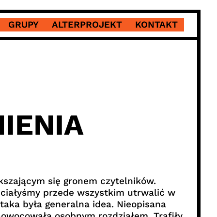
GRUPY
ALTERPROJEKT
KONTAKT
IENIA
ększającym się gronem czytelników.
hciałyśmy przede wszystkim utrwalić w
aka była generalna idea. Nieopisana
owocowała osobnym rozdziałem. Trafiły