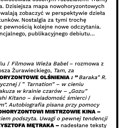
la. Dzisiejsza mapa nowohoryzontowych
ozwalają zobaczyć w perspektywie dzieła
tunków. Nostalgia za tymi trochę
 z pewnością kolejne nowe odczytania.
ncjalnego, publikacyjnego debiutu…
lu /
Filmowa Wieża Babel
– rozmowa z
osza Żurawieckiego,
Tam, za
ORYZONTOWE OLŚNIENIA
: ”
Baraka” R.
tycznej
/ ”
Tarnation” – w cieniu
akuza w krainie czarów – „Gozu”
shi Kitano – świadomość śmierci
/
m”. Autobiografia pisana przy pomocy
HORYZONTOWI MISTRZOWIE KINA –
kiem podszyta. Uwagi o pewnej tendencji
ZYSZTOFA MĘTRAKA –
nadesłane teksty