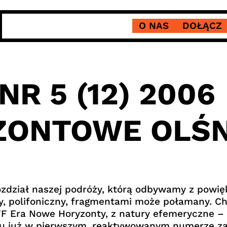
O NAS
DOŁĄCZ
NR 5 (12) 2006
ONTOWE OLŚN
rozdział naszej podróży, którą odbywamy z powi
y, polifoniczny, fragmentami może połamany. C
F Era Nowe Horyzonty, z natury efemeryczne – t
lu już w pierwszym, reaktywowanym numerze za