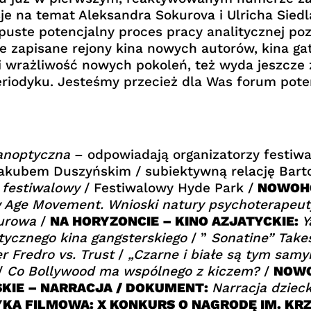
e na temat Aleksandra Sokurova i Ulricha Sied
 puste potencjalny proces pracy analitycznej p
ie zapisane rejony kina nowych autorów, kina ga
mi wrażliwość nowych pokoleń, też wyda jeszcze
iodyku. Jesteśmy przecież dla Was forum pote
anoptyczna
– odpowiadają organizatorzy festiwa
kubem Duszyńskim / subiektywną relację Bart
 festiwalowy
/ Festiwalowy Hyde Park /
NOWOH
 Age Movement. Wnioski natury psychoterapeu
kurowa
/
NA HORYZONCIE – KINO AZJATYCKIE:
Y
stycznego kina gangsterskiego
/ ”
Sonatine” Take
 Fredro vs. Trust
/
„Czarne i białe są tym samy
/
Co Bollywood ma wspólnego z kiczem?
/
NOWO
SKIE – NARRACJA / DOKUMENT:
Narracja dziec
KA FILMOWA: X KONKURS O NAGRODĘ IM. KR