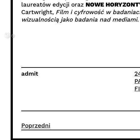
laureatów edycji oraz
NOWE HORYZONTY
Cartwright,
Film i cyfrowość w badania
wizualnością jako badania nad mediami
.
admit
2
P
F
Poprzedni