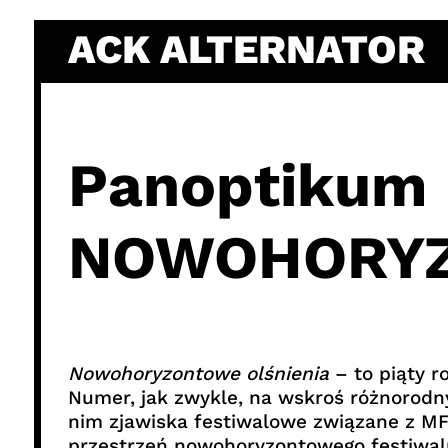
Skip
ACK ALTERNATOR
to
content
Panoptikum 
NOWOHORYZ
Nowohoryzontowe olśnienia
– to piąty 
Numer, jak zwykle, na wskroś różnorodn
nim zjawiska festiwalowe związane z MF
przestrzeń nowohoryzontowego festiwa