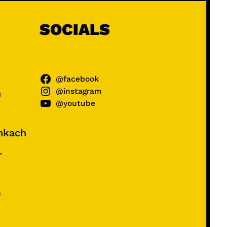
SOCIALS
@facebook
@instagram
ń
@youtube
unkach
–
e
m