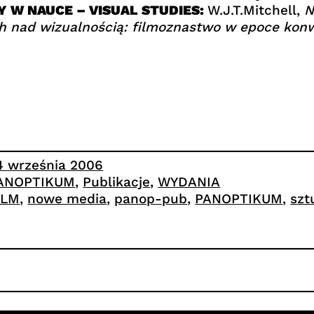
 W NAUCE – VISUAL STUDIES:
W.J.T.Mitchell,
N
ch nad wizualnością: filmoznastwo w epoce kon
4 września 2006
ANOPTIKUM
, 
Publikacje
, 
WYDANIA
ILM
, 
nowe media
, 
panop-pub
, 
PANOPTIKUM
, 
szt