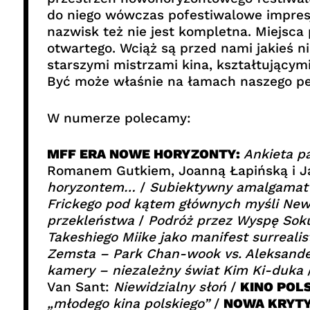
do niego wówczas pofestiwalowe impresj
nazwisk też nie jest kompletna. Miejsca
otwartego. Wciąż są przed nami jakieś n
starszymi mistrzami kina, kształtujący
Być może właśnie na łamach naszego per
W numerze polecamy:
MFF ERA NOWE HORYZONTY:
Ankieta p
Romanem Gutkiem, Joanną Łapińską i Ja
horyzontem…
/
Subiektywny amalgamat
Frickego pod kątem głównych myśli New
przekleństwa
/
Podróż przez Wyspę So
Takeshiego Miike jako manifest surreali
Zemsta – Park Chan-wook vs. Aleksander
kamery – niezależny świat Kim Ki-duka
Van Sant:
Niewidzialny słoń
/
KINO POL
„młodego kina polskiego”
/
NOWA KRYTY