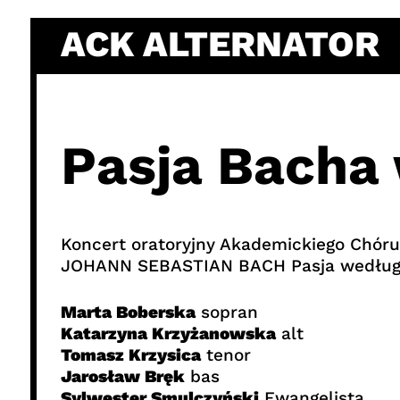
Skip
ACK ALTERNATOR
to
content
Pasja Bacha
Koncert oratoryjny Akademickiego Chóru 
JOHANN SEBASTIAN BACH Pasja według
Marta Boberska
sopran
Katarzyna Krzyżanowska
alt
Tomasz Krzysica
tenor
Jarosław Bręk
bas
Sylwester Smulczyński
Ewangelista