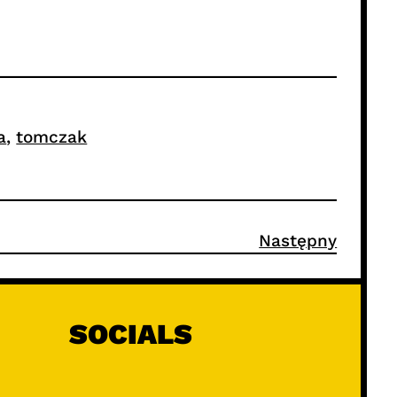
a
, 
tomczak
Następny
SOCIALS