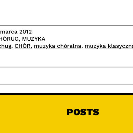
 marca 2012
HÓRUG
, 
MUZYKA
chug
, 
CHÓR
, 
muzyka chóralna
, 
muzyka klasyczn
POSTS