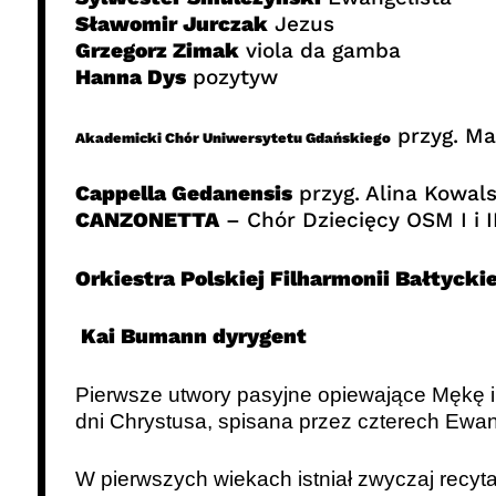
Sławomir Jurczak
Jezus
Grzegorz Zimak
viola da gamba
Hanna Dys
pozytyw
przyg. Ma
Akademicki Chór Uniwersytetu Gdańskiego
Cappella Gedanensis
przyg. Alina Kowal
CANZONETTA
– Chór Dziecięcy OSM I i 
Orkiestra Polskiej Filharmonii Bałtyckie
Kai Bumann dyrygent
Pierwsze utwory pasyjne opiewające Mękę i 
dni Chrystusa, spisana przez czterech Ewan
W pierwszych wiekach istniał zwyczaj recyt