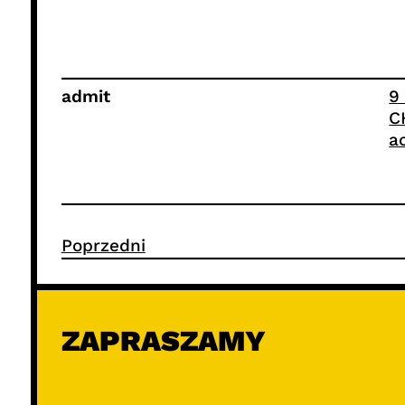
admit
9
C
a
Poprzedni
ZAPRASZAMY