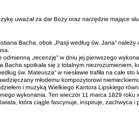
muzykę uważał za dar Boży oraz narzędzie mające sł
tiana Bacha, obok „Pasji według św. Jana” należy d
usa.
 odmienną „recenzję” w dniu jej pierwszego wykonani
ja Bacha spotkała się z totalnym niezrozumieniem,
dług św. Mateusza” w niesławie trafiła na całe sto l
 zawdzięczany młodemu kompozytorowi niemieckiemu,
ziełem i muzyką Wielkiego Kantora Lipskiego równo 
ego wykonania. Ten wieczór 11 marca 1829 roku w 
ta, która ciągle fascynuje, inspiruje, zachwyca i