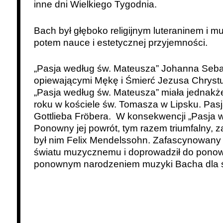
inne dni Wielkiego Tygodnia.
Bach był głęboko religijnym luteraninem i 
potem nauce i estetycznej przyjemności.
„Pasja według św. Mateusza” Johanna Sebas
opiewającymi Mękę i Śmierć Jezusa Chryst
„Pasja według św. Mateusza” miała jednakże
roku w kościele św. Tomasza w Lipsku. Pas
Gottlieba Fröbera. W konsekwencji „Pasja we
Ponowny jej powrót, tym razem triumfalny,
był nim Felix Mendelssohn. Zafascynowany d
światu muzycznemu i doprowadził do ponown
ponownym narodzeniem muzyki Bacha dla świa