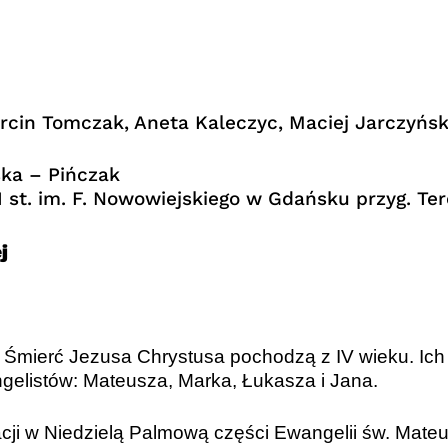
rcin Tomczak, Aneta Kaleczyc, Maciej Jarczyńsk
ska – Pińczak
II st. im. F. Nowowiejskiego w Gdańsku przyg. T
j
Śmierć Jezusa Chrystusa pochodzą z IV wieku. Ich p
gelistów: Mateusza, Marka, Łukasza i Jana.
acji w Niedzielą Palmową części Ewangelii św. Mateu