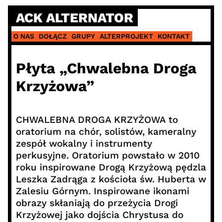
Skip
ACK ALTERNATOR
to
content
O NAS
DOŁĄCZ
GRUPY
ALTERPROJEKT
KONTAKT
Płyta „Chwalebna Droga
Krzyżowa”
CHWALEBNA DROGA KRZYŻOWA to
oratorium na chór, solistów, kameralny
zespół wokalny i instrumenty
perkusyjne. Oratorium powstało w 2010
roku inspirowane Drogą Krzyżową pędzla
Leszka Zadrąga z kościoła św. Huberta w
Zalesiu Górnym. Inspirowane ikonami
obrazy skłaniają do przeżycia Drogi
Krzyżowej jako dojścia Chrystusa do