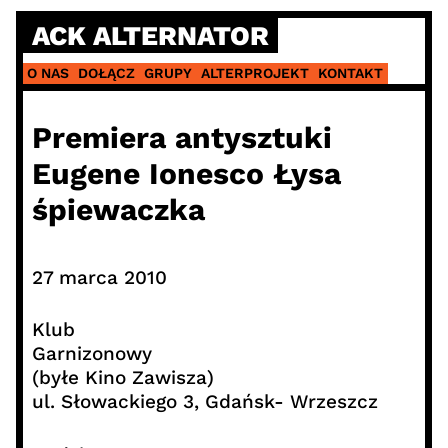
Skip
ACK ALTERNATOR
to
content
O NAS
DOŁĄCZ
GRUPY
ALTERPROJEKT
KONTAKT
Premiera antysztuki
Eugene Ionesco Łysa
śpiewaczka
27 marca 2010
Klub
Garnizonowy
(byłe Kino Zawisza)
ul. Słowackiego 3, Gdańsk- Wrzeszcz