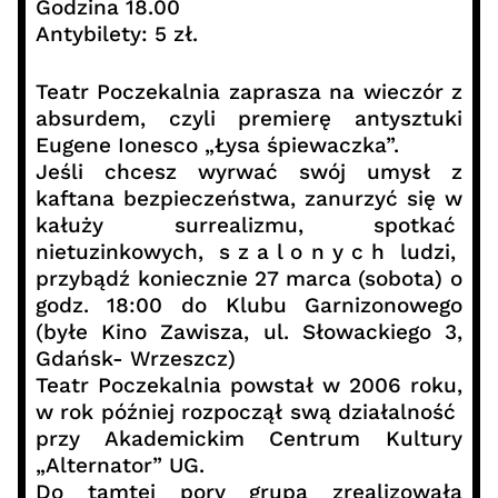
Godzina 18.00
Antybilety: 5 zł.
Teatr Poczekalnia zaprasza na wieczór z
absurdem, czyli premierę antysztuki
Eugene Ionesco „Łysa śpiewaczka”.
Jeśli chcesz wyrwać swój umysł z
kaftana bezpieczeństwa, zanurzyć się w
kałuży surrealizmu, spotkać
nietuzinkowych, s z a l o n y c h ludzi,
przybądź koniecznie 27 marca (sobota) o
godz. 18:00 do Klubu Garnizonowego
(byłe Kino Zawisza, ul. Słowackiego 3,
Gdańsk- Wrzeszcz)
Teatr Poczekalnia powstał w 2006 roku,
w rok później rozpoczął swą działalność
przy Akademickim Centrum Kultury
„Alternator” UG.
Do tamtej pory grupa zrealizowała