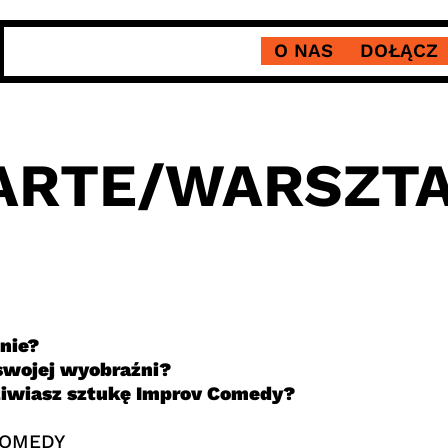
O NAS
DOŁĄCZ
ARTE/WARSZTA
nie?
 swojej wyobraźni?
dziwiasz sztukę Improv Comedy?
COMEDY