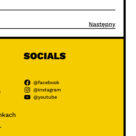
Następny
SOCIALS
@facebook
@instagram
ń
@youtube
unkach
–
e