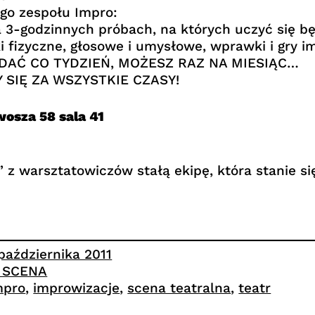
ego zespołu Impro:
 3-godzinnych próbach, na których uczyć się bę
 fizyczne, głosowe i umysłowe, wprawki i gry i
AĆ CO TYDZIEŃ, MOŻESZ RAZ NA MIESIĄC…
 SIĘ ZA WSZYSTKIE CZASY!
osza 58 sala 41
z warsztatowiczów stałą ekipę, która stanie si
 października 2011
. SCENA
mpro
, 
improwizacje
, 
scena teatralna
, 
teatr