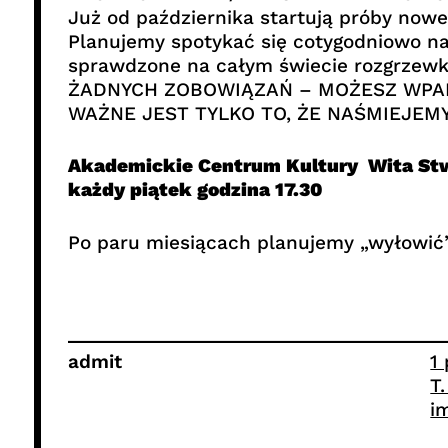
Już od października startują próby now
Planujemy spotykać się cotygodniowo na
sprawdzone na całym świecie rozgrzewki
ŻADNYCH ZOBOWIĄZAŃ – MOŻESZ WPAD
WAŻNE JEST TYLKO TO, ŻE NAŚMIEJEMY
Akademickie Centrum Kultury Wita Stw
każdy piątek godzina 17.30
Po paru miesiącach planujemy „wyłowić” 
admit
1
T
i