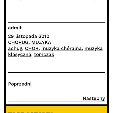
admit
29 listopada 2010
CHÓRUG
, 
MUZYKA
achug
, 
CHÓR
, 
muzyka chóralna
, 
muzyka
klasyczna
, 
tomczak
Poprzedni
Następny