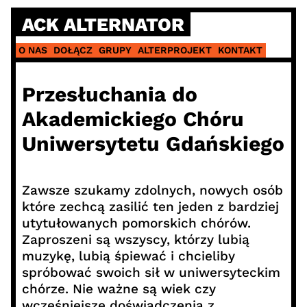
Skip
ACK ALTERNATOR
to
content
O NAS
DOŁĄCZ
GRUPY
ALTERPROJEKT
KONTAKT
Przesłuchania do
Akademickiego Chóru
Uniwersytetu Gdańskiego
Zawsze szukamy zdolnych, nowych osób
które zechcą zasilić ten jeden z bardziej
utytułowanych pomorskich chórów.
Zaproszeni są wszyscy, którzy lubią
muzykę, lubią śpiewać i chcieliby
spróbować swoich sił w uniwersyteckim
chórze. Nie ważne są wiek czy
wcześniejsze doświadczenia z