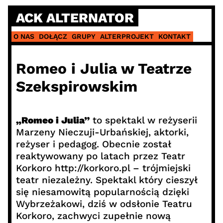
Skip
ACK ALTERNATOR
to
content
O NAS
DOŁĄCZ
GRUPY
ALTERPROJEKT
KONTAKT
Romeo i Julia w Teatrze
Szekspirowskim
„Romeo i Julia”
to spektakl w reżyserii
Marzeny Nieczuji-Urbańskiej, aktorki,
reżyser i pedagog. Obecnie został
reaktywowany po latach przez Teatr
Korkoro http://korkoro.pl – trójmiejski
teatr niezależny. Spektakl który cieszył
się niesamowitą popularnością dzięki
Wybrzeżakowi, dziś w odsłonie Teatru
Korkoro, zachwyci zupełnie nową