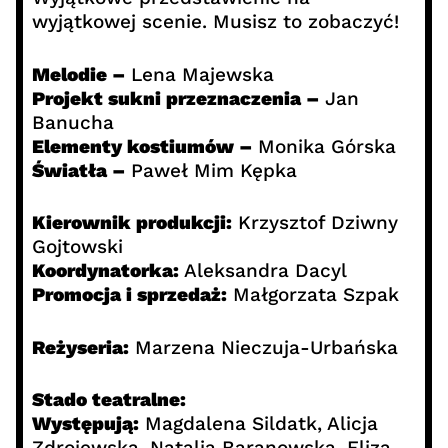
wyjątkowej scenie. Musisz to zobaczyć!
Melodie –
Lena Majewska
Projekt sukni przeznaczenia –
Jan
Banucha
Elementy kostiumów –
Monika Górska
Światła –
Paweł Mim Kępka
Kierownik produkcji:
Krzysztof Dziwny
Gojtowski
Koordynatorka:
Aleksandra Dacyl
Promocja i sprzedaż:
Małgorzata Szpak
Reżyseria:
Marzena Nieczuja-Urbańska
Stado teatralne:
Występują:
Magdalena Sildatk, Alicja
Zdrojewska, Natalia Baranowska, Eliza