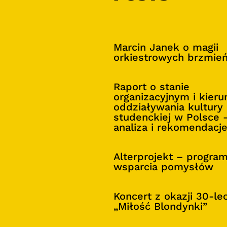
Marcin Janek o magii
orkiestrowych brzmie
Raport o stanie
organizacyjnym i kier
oddziaływania kultury
studenckiej w Polsce 
analiza i rekomendacj
Alterprojekt – progra
wsparcia pomysłów
Koncert z okazji 30-le
„Miłość Blondynki”