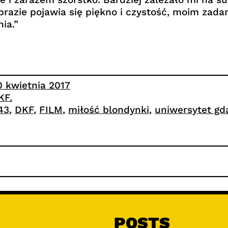
razie pojawia się piękno i czystość, moim zada
ia.”
0 kwietnia 2017
KF.
.43
, 
DKF
, 
FILM
, 
miłość blondynki
, 
uniwersytet gd
POSTS