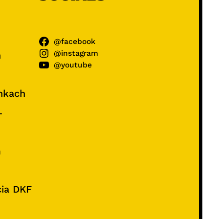
@facebook
@instagram
ń
@youtube
unkach
–
e
m
cia DKF