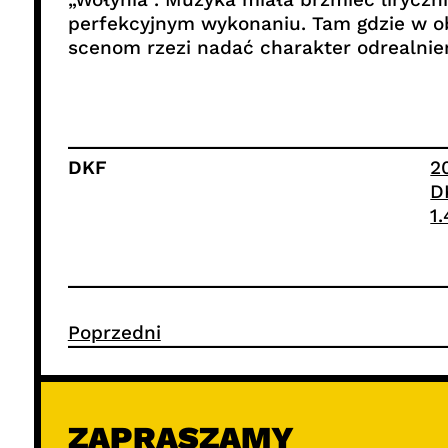
perfekcyjnym wykonaniu. Tam gdzie w ob
scenom rzezi nadać charakter odrealnien
DKF
2
D
1
Poprzedni
ZAPRASZAMY