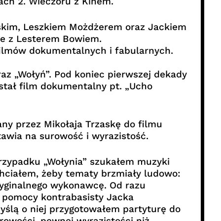
ch 2. Wieczoru z Kinem.
skim, Leszkiem Możdżerem oraz Jackiem
ie z Lesterem Bowiem.
filmów dokumentalnych i fabularnych.
az „Wołyń”. Pod koniec pierwszej dekady
stał film dokumentalny pt. „Ucho
ny przez Mikołaja Trzaskę do filmu
tawia na surowość i wyrazistość.
przypadku „Wołynia” szukałem muzyki
Chciałem, żeby tematy brzmiały ludowo:
ryginalnego wykonawcę. Od razu
z pomocy kontrabasisty Jacka
yślą o niej przygotowałem partyturę do
urowości, pewnej wyrazistości niż