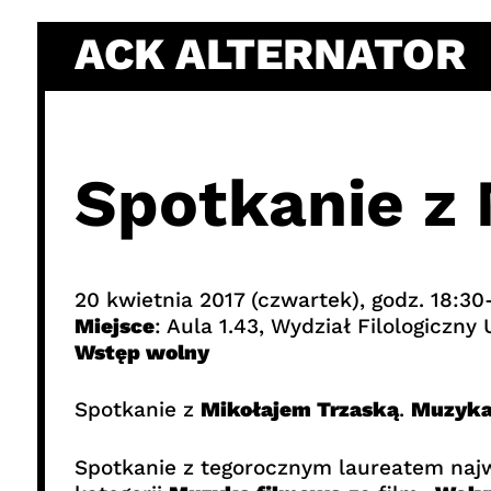
Skip
ACK ALTERNATOR
to
content
Spotkanie z
20 kwietnia 2017 (czwartek), godz. 18:30
Miejsce
: Aula 1.43, Wydział Filologiczny
Wstęp wolny
Spotkanie z
Mikołajem Trzaską
.
Muzyka 
Spotkanie z tegorocznym laureatem najwa