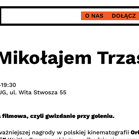
O NAS
DOŁĄCZ
 Mikołajem Trza
-19:30
 UG, ul. Wita Stwosza 55
filmowa, czyli gwizdanie przy goleniu.
żniejszej nagrody w polskiej kinematografii
Orł