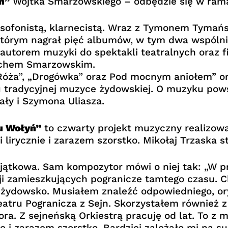
ń”
Wojtka Smarzowskiego – odbędzie się w rama
sofonistą, klarnecistą. Wraz z Tymonem Tymań
 którym nagrał pięć albumów, w tym dwa wspóln
 autorem muzyki do spektakli teatralnych oraz 
iechem Smarzowskim.
Róża”, „Drogówka” oraz Pod mocnym aniołem” or
ku tradycyjnej muzyce żydowskiej. O muzyku pow
ły i Szymona Uliasza.
u Wołyń”
to czwarty projekt muzyczny realizowa
irycznie i zarazem szorstko. Mikołaj Trzaska s
yjątkowa. Sam kompozytor mówi o niej tak: „W 
cji zamieszkujących pogranicze tamtego czasu. 
hę żydowsko. Musiałem znaleźć odpowiedniego, o
eatru Pogranicza z Sejn. Skorzystałem również 
a. Z sejneńską Orkiestrą pracuję od lat. To z m
e i zarazem szorstko. Bardziej zależało mi na s