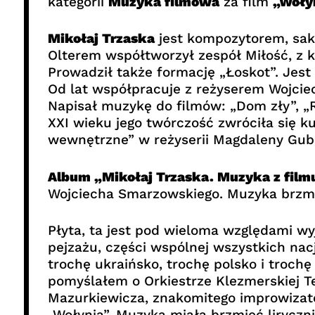
kategorii
Muzyka filmowa
za film
„Woły
Mikołaj Trzaska
jest kompozytorem, sak
Olterem współtworzył zespół Miłość, z
Prowadził także formację „Łoskot”. Jest
Od lat współpracuje z reżyserem Wojc
Napisał muzykę do filmów: „Dom zły”, „
XXI wieku jego twórczość zwróciła się 
wewnętrzne” w reżyserii Magdaleny Guba
Album „Mikołaj Trzaska. Muzyka z film
Wojciecha Smarzowskiego. Muzyka brzmi l
Płyta, ta jest pod wieloma względami w
pejzażu, części wspólnej wszystkich na
trochę ukraińsko, trochę polsko i troc
pomyślałem o Orkiestrze Klezmerskiej T
Mazurkiewicza, znakomitego improwizator
„Wołynia”. Muzyka miała brzmieć liryczni