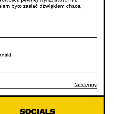
niem było zasiać dźwiękiem chaos,
ański
Następny
SOCIALS