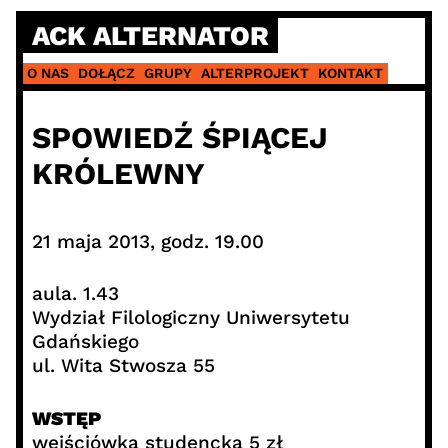
Skip
ACK ALTERNATOR
to
content
O NAS
DOŁĄCZ
GRUPY
ALTERPROJEKT
KONTAKT
SPOWIEDŹ ŚPIĄCEJ
KRÓLEWNY
21 maja 2013, godz. 19.00
aula. 1.43
Wydział Filologiczny Uniwersytetu
Gdańskiego
ul. Wita Stwosza 55
WSTĘP
wejściówka studencka 5 zł