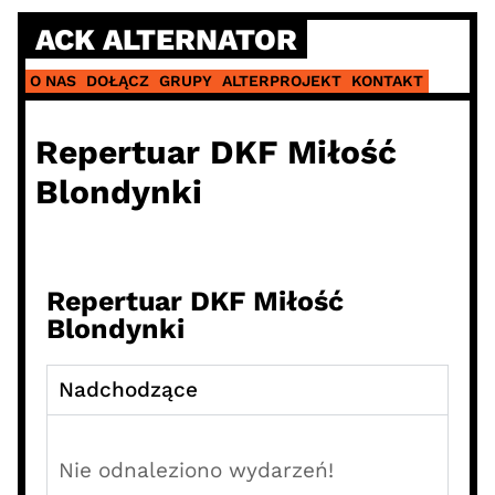
ACK ALTERNATOR
O NAS
DOŁĄCZ
GRUPY
ALTERPROJEKT
KONTAKT
Repertuar DKF Miłość
Blondynki
Repertuar DKF Miłość
Blondynki
Nadchodzące
Nie odnaleziono wydarzeń!