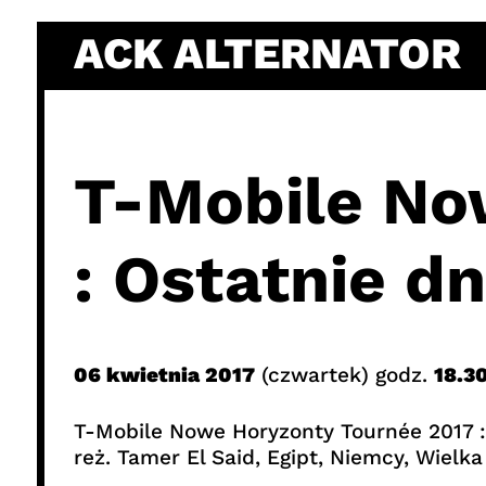
Skip
ACK ALTERNATOR
to
content
T-Mobile No
: Ostatnie d
06 kwietnia 2017
(czwartek) godz.
18.3
T-Mobile Nowe Horyzonty Tournée 2017 
reż. Tamer El Said, Egipt, Niemcy, Wielk