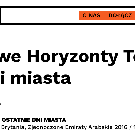
O NAS
DOŁĄCZ
we Horyzonty T
ni miasta
0
:
OSTATNIE DNI MIASTA
a Brytania, Zjednoczone Emiraty Arabskie 2016 / 1