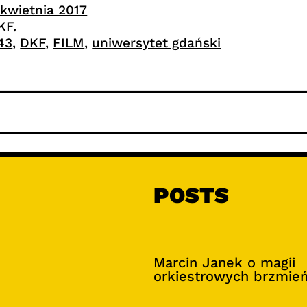
 kwietnia 2017
KF.
.43
, 
DKF
, 
FILM
, 
uniwersytet gdański
POSTS
Marcin Janek o magii
orkiestrowych brzmie