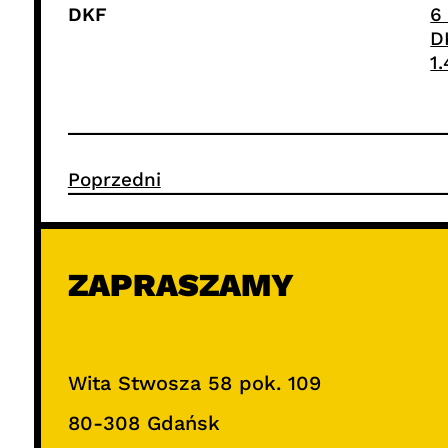
DKF
6
D
1
Poprzedni
ZAPRASZAMY
Wita Stwosza 58 pok. 109
80-308 Gdańsk