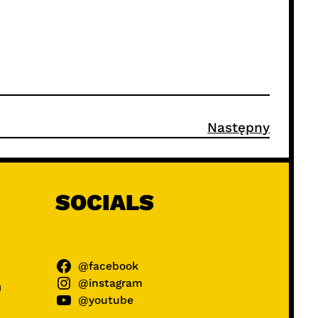
Następny
SOCIALS
@facebook
@instagram
ń
@youtube