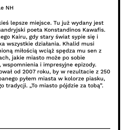
le NH
kieś lepsze miejsce. Tu już wydany jest
ksandryjski poeta Konstandinos Kawafis.
o Kairu, gdy stary świat sypie się i
ka wszystkie działania. Khalid musi
nioną miłością wciąż spędza mu sen z
ach, jakie miasto może po sobie
, wspomnienia i impresyjne epizody.
ował od 2007 roku, by w rezultacie z 250
panego pyłem miasta w kolorze piasku,
radycji. „To miasto pójdzie za tobą”.