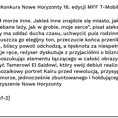
Konkurs Nowe Horyzonty 16. edycji MFF T-Mobi
 morze inne. Jakieś inne znajdzie się miasto, ja
bane leży, jak w grobie, moje serce”, pisał ale
y ma oddać ducha czasu, uchwycić puls rodzinneg
uszcza go elegijny ton, przeczucie końca przeni
 bliscy powoli odchodzą, a tęsknota za niespeł
 ręce, reżyser dyskutuje z przyjaciółmi o blizn
 poszukując elementu łączącego w całość obrazy
 Tamerowi El Saidowi, który swój debiut realiz
aikowy portret Kairu przed rewolucją, przysy
rze, jednocześnie zbuntowanego i hołdującego t
rzyszenie Nowe Horyzonty
f-2]