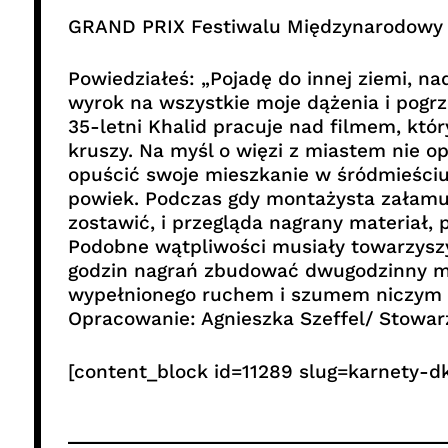
GRAND PRIX Festiwalu Międzynarodowy 
Powiedziałeś: „Pojadę do innej ziemi, nad
wyrok na wszystkie moje dążenia i pogrze
35-letni Khalid pracuje nad filmem, któr
kruszy. Na myśl o więzi z miastem nie op
opuścić swoje mieszkanie w śródmieściu,
powiek. Podczas gdy montażysta załamuje
zostawić, i przegląda nagrany materiał,
Podobne wątpliwości musiały towarzyszyć
godzin nagrań zbudować dwugodzinny moz
wypełnionego ruchem i szumem niczym mo
Opracowanie: Agnieszka Szeffel/ Stowa
[content_block id=11289 slug=karnety-dk