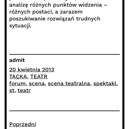
analizę różnych punktów widzenia –
różnych postaci, a zarazem
poszukiwanie rozwiązań trudnych
sytuacji.
admit
20 kwietnia 2013
TACKA
, 
TEATR
forum
, 
scena
, 
scena teatralna
, 
spektakl
, 
st
, 
teatr
Poprzedni