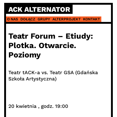
Skip
ACK ALTERNATOR
to
content
O NAS
DOŁĄCZ
GRUPY
ALTERPROJEKT
KONTAKT
Teatr Forum – Etiudy:
Plotka. Otwarcie.
Poziomy
Teatr tACK-a vs. Teatr GSA (Gdańska
Szkoła Artystyczna)
20 kwietnia , godz. 19:00