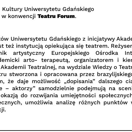
 Kultury Uniwersytetu Gdańskiego
e w konwencji
Teatru Forum
.
tów Uniwersytetu Gdańskiego z inicjatywy Aka
st też instytucją opiekująca się teatrem. Reży
ik artystyczny Europejskiego Ośrodka In
emicki arto- terapeutą, organizatorem i kier
kademii Teatralnej, na wydziale Wiedzy o Teatr
ru stworzona i opracowana przez brazylijskieg
ym, że daje możliwość „dopisania” dalszego c
ie – aktorzy” samodzielnie podejmują na scen
 okazją do rozwijania umiejętności społeczny
cznych, umożliwia analizę różnych punktów 
ji.