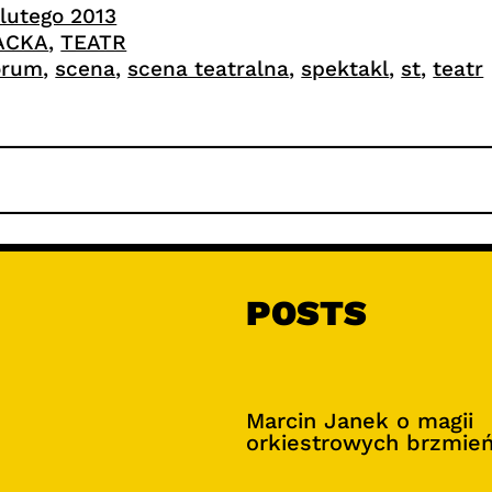
 lutego 2013
ACKA
, 
TEATR
orum
, 
scena
, 
scena teatralna
, 
spektakl
, 
st
, 
teatr
POSTS
Marcin Janek o magii
orkiestrowych brzmie