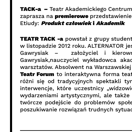
TACK-a –
Teatr Akademickiego Centrum
zaprasza na
premierowe
przedstawieni
Etiudy:
Produkt człowiek
i
Akademik
TEATR TACK -a
powstał z grupy studen
w listopadzie 2012 roku. ALTERNATOR je
Gawrysiak – założyciel i kierown
Gawrysiak,nauczyciel wykładowca akad
warsztatów. Absolwent na Warszawskiej A
Teatr Forum
to interaktywna forma teat
różni się od tradycyjnych spektakli t
interwencje, które uczestnicy „widzow
wydarzeniami artystycznymi, ale także
twórcze podejście do problemów społe
poszukiwanie rozwiązań trudnych sytuac