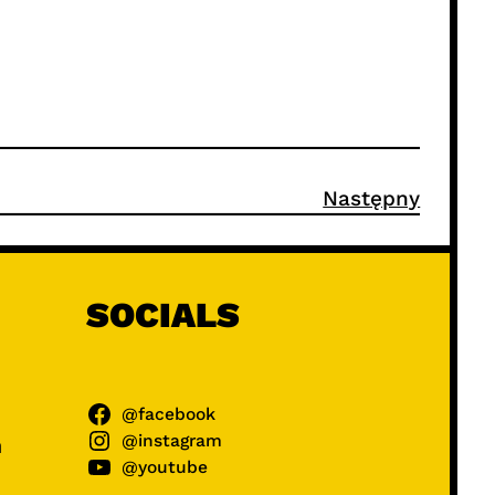
Następny
SOCIALS
@facebook
@instagram
ń
@youtube