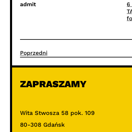
admit
6
T
f
Poprzedni
ZAPRASZAMY
Wita Stwosza 58 pok. 109
80-308 Gdańsk