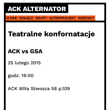
Skip
ACK ALTERNATOR
to
content
O NAS
DOŁĄCZ
GRUPY
ALTERPROJEKT
KONTAKT
Teatralne konfornatacje
ACK vs GSA
25 lutego 2015
godz: 19:00
ACK Wita Stwosza 58 p.109