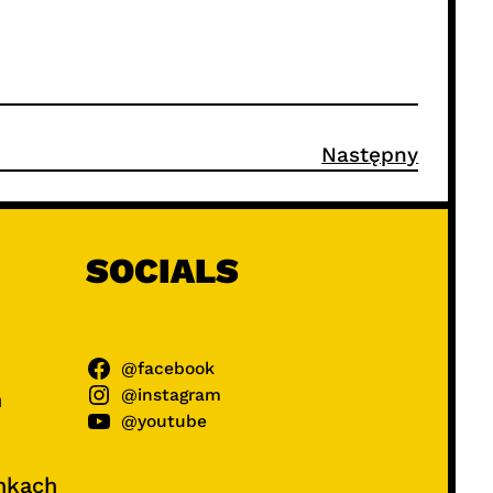
Następny
SOCIALS
@facebook
@instagram
ń
@youtube
unkach