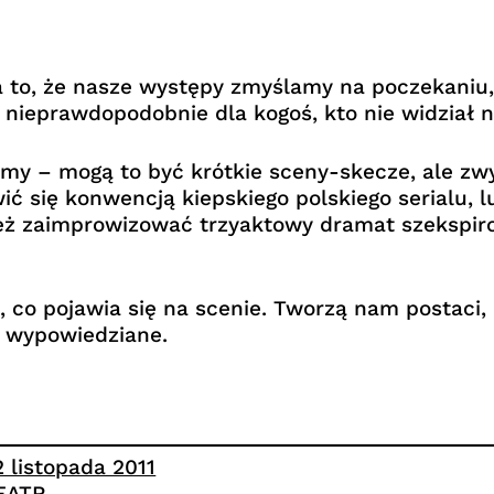
 to, że nasze występy zmyślamy na poczekaniu,
nieprawdopodobnie dla kogoś, kto nie widział nig
rmy – mogą to być krótkie sceny-skecze, ale zwy
ć się konwencją kiepskiego polskiego serialu, 
eż zaimprowizować trzyaktowy dramat szekspiro
co pojawia się na scenie. Tworzą nam postaci, m
e wypowiedziane.
2 listopada 2011
EATR