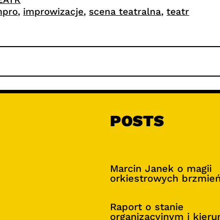
mpro
, 
improwizacje
, 
scena teatralna
, 
teatr
POSTS
Marcin Janek o magii
orkiestrowych brzmie
Raport o stanie
organizacyjnym i kier