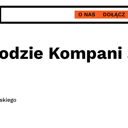
O NAS
DOŁĄCZ
odzie Kompani 
skiego