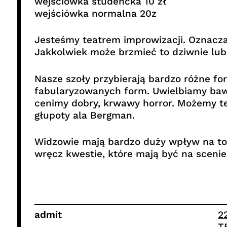
wejściówka studencka 10 zł
wejściówka normalna 20z
Jesteśmy teatrem improwizacji. Oznacza
Jakkolwiek może brzmieć to dziwnie lub 
Nasze szoły przybierają bardzo różne fo
fabularyzowanych form. Uwielbiamy bawi
cenimy dobry, krwawy horror. Możemy t
głupoty ala Bergman.
Widzowie mają bardzo duży wpływ na to, 
wręcz kwestie, które mają być na sceni
admit
2
T