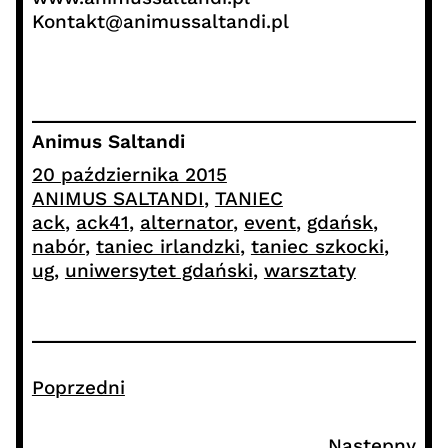
Kontakt@animussaltandi.pl
Animus Saltandi
20 października 2015
ANIMUS SALTANDI
, 
TANIEC
ack
, 
ack41
, 
alternator
, 
event
, 
gdańsk
, 
nabór
, 
taniec irlandzki
, 
taniec szkocki
, 
ug
, 
uniwersytet gdański
, 
warsztaty
Poprzedni
Następny