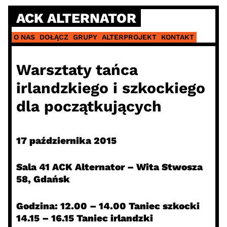
Skip
ACK ALTERNATOR
to
content
O NAS
DOŁĄCZ
GRUPY
ALTERPROJEKT
KONTAKT
Warsztaty tańca
irlandzkiego i szkockiego
dla początkujących
17 października 2015
Sala 41 ACK Alternator – Wita Stwosza
58, Gdańsk
Godzina: 12.00 – 14.00 Taniec szkocki
14.15 – 16.15 Taniec irlandzki