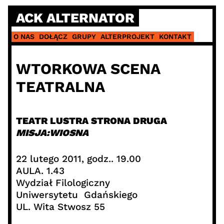
Skip
ACK ALTERNATOR
to
content
O NAS
DOŁĄCZ
GRUPY
ALTERPROJEKT
KONTAKT
WTORKOWA SCENA
TEATRALNA
TEATR LUSTRA STRONA DRUGA
MISJA:WIOSNA
22 lutego 2011, godz.. 19.00
AULA. 1.43
Wydział Filologiczny
Uniwersytetu Gdańskiego
UL. Wita Stwosz 55