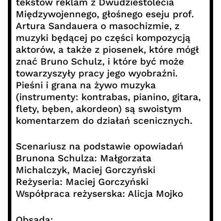
tekstów reklam z Dwudziestolecia
Międzywojennego, głośnego eseju prof.
Artura Sandauera o masochizmie, z
muzyki będącej po części kompozycją
aktorów, a także z piosenek, które mógł
znać Bruno Schulz, i które być może
towarzyszyły pracy jego wyobraźni.
Pieśni i grana na żywo muzyka
(instrumenty: kontrabas, pianino, gitara,
flety, bęben, akordeon) są swoistym
komentarzem do działań scenicznych.
Scenariusz na podstawie opowiadań
Brunona Schulza: Małgorzata
Michalczyk, Maciej Gorczyński
Reżyseria: Maciej Gorczyński
Współpraca reżyserska: Alicja Mojko
Obsada: