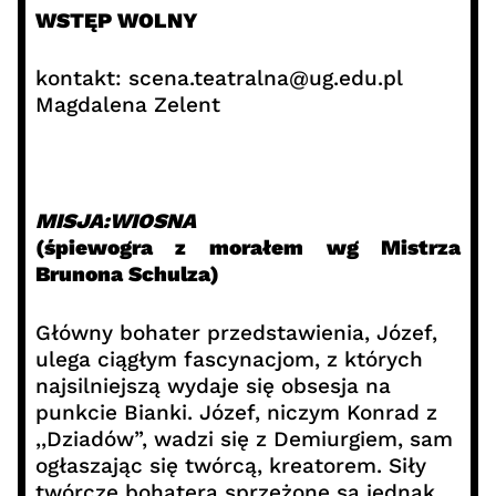
WSTĘP WOLNY
kontakt: scena.teatralna@ug.edu.pl
Magdalena Zelent
MISJA:WIOSNA
(śpiewogra z morałem wg Mistrza
Brunona Schulza)
Główny bohater przedstawienia, Józef,
ulega ciągłym fascynacjom, z których
najsilniejszą wydaje się obsesja na
punkcie Bianki. Józef, niczym Konrad z
,,Dziadów”, wadzi się z Demiurgiem, sam
ogłaszając się twórcą, kreatorem. Siły
twórcze bohatera sprzężone są jednak