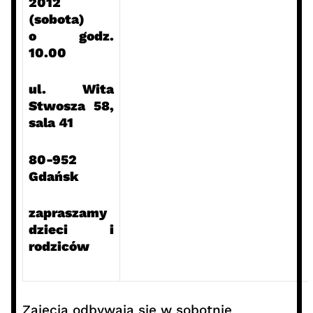
2012
(sobota)
o godz.
10.00
ul. Wita
Stwosza 58,
sala 41
80-952
Gdańsk
zapraszamy
dzieci i
rodziców
Zajęcia odbywają się w sobotnie