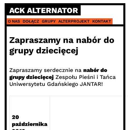
Skip
ACK ALTERNATOR
to
content
O NAS
DOŁĄCZ
GRUPY
ALTERPROJEKT
KONTAKT
Zapraszamy na nabór do
grupy dziecięcej
Zapraszamy serdecznie na
nabór do
grupy dziecięcej
Zespołu Pieśni i Tańca
Uniwersytetu Gdańskiego JANTAR!
20
października