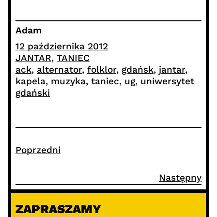
Adam
12 października 2012
JANTAR
, 
TANIEC
ack
, 
alternator
, 
folklor
, 
gdańsk
, 
jantar
, 
kapela
, 
muzyka
, 
taniec
, 
ug
, 
uniwersytet
gdański
Poprzedni
Następny
ZAPRASZAMY