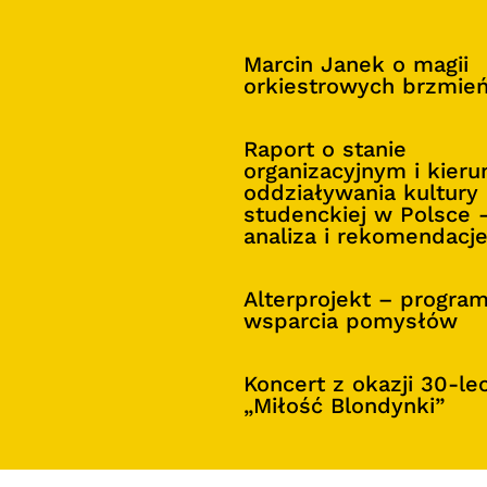
Marcin Janek o magii
orkiestrowych brzmie
Raport o stanie
organizacyjnym i kier
oddziaływania kultury
studenckiej w Polsce 
analiza i rekomendacj
Alterprojekt – progra
wsparcia pomysłów
Koncert z okazji 30-le
„Miłość Blondynki”