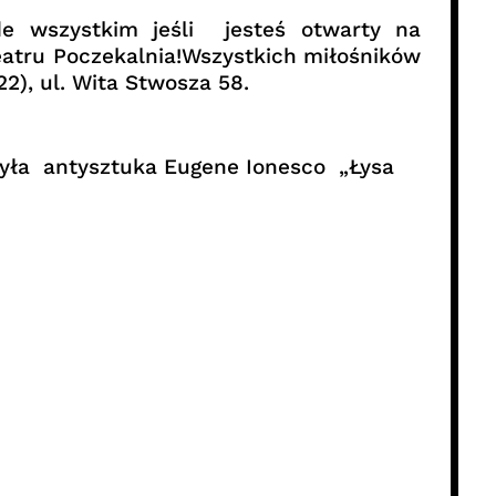
de wszystkim jeśli jesteś otwarty na
tru Poczekalnia!Wszystkich miłośników
2), ul. Wita Stwosza 58.
była antysztuka Eugene Ionesco „Łysa