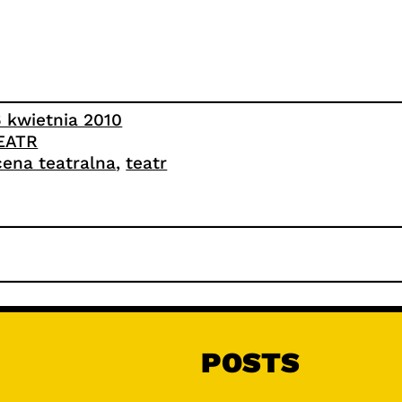
6 kwietnia 2010
EATR
cena teatralna
, 
teatr
POSTS