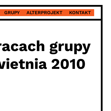
GRUPY
ALTERPROJEKT
KONTAKT
racach grupy
wietnia 2010