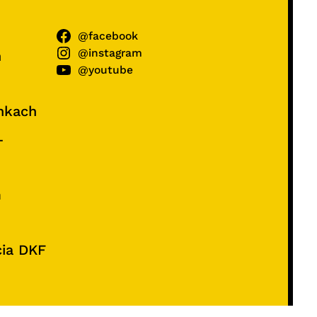
@facebook
@instagram
ń
@youtube
unkach
–
e
m
cia DKF