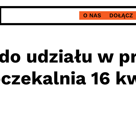
O NAS
DOŁĄCZ
do udziału w p
oczekalnia 16 k