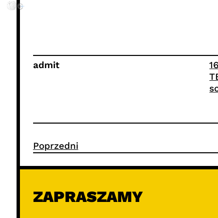
admit
1
T
s
Poprzedni
ZAPRASZAMY