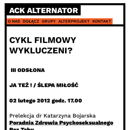
Skip
ACK ALTERNATOR
to
content
O NAS
DOŁĄCZ
GRUPY
ALTERPROJEKT
KONTAKT
CYKL FILMOWY
WYKLUCZENI?
III ODSŁONA
JA TEŻ ! / ŚLEPA MIŁOŚĆ
02 lutego 2012 godz. 17.00
Prelekcja dr Katarzyna Bojarska
Poradnia Zdrowia Psychoseksualnego
Bez Tabu