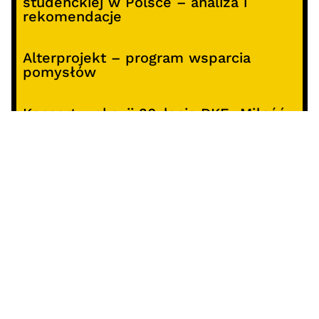
studenckiej w Polsce – analiza i
rekomendacje
Alterprojekt – program wsparcia
pomysłów
Koncert z okazji 30-lecia DKF „Miłość
Blondynki”
SOCIALS
@facebook