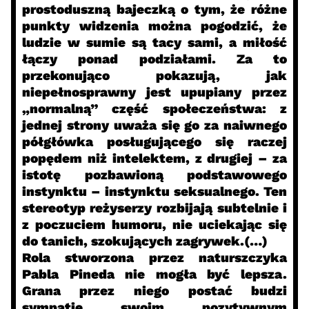
prostoduszną bajeczką o tym, że różne
punkty widzenia można pogodzić, że
ludzie w sumie są tacy sami, a miłość
łączy ponad podziałami. Za to
przekonująco pokazują, jak
niepełnosprawny jest upupiany przez
„normalną” część społeczeństwa: z
jednej strony uważa się go za naiwnego
półgłówka posługującego się raczej
popędem niż intelektem, z drugiej – za
istotę pozbawioną podstawowego
instynktu – instynktu seksualnego. Ten
stereotyp reżyserzy rozbijają subtelnie i
z poczuciem humoru, nie uciekając się
do tanich, szokujących zagrywek.(…)
Rola stworzona przez naturszczyka
Pabla Pineda nie mogła być lepsza.
Grana przez niego postać budzi
sympatię swoim pozytywnym