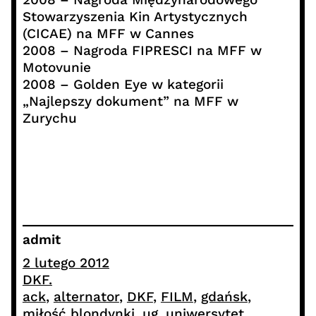
Stowarzyszenia Kin Artystycznych
(CICAE) na MFF w Cannes
2008 – Nagroda FIPRESCI na MFF w
Motovunie
2008 – Golden Eye w kategorii
„Najlepszy dokument” na MFF w
Zurychu
admit
2 lutego 2012
DKF.
ack
, 
alternator
, 
DKF
, 
FILM
, 
gdańsk
, 
miłość blondynki
, 
ug
, 
uniwersytet