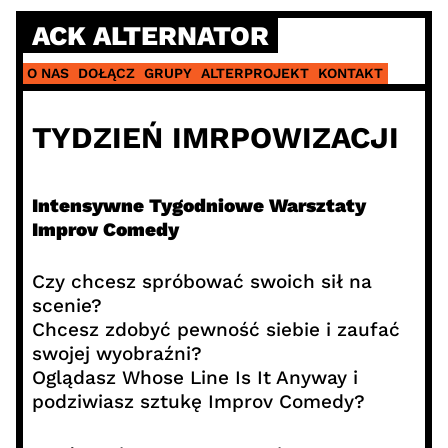
Skip
ACK ALTERNATOR
to
content
O NAS
DOŁĄCZ
GRUPY
ALTERPROJEKT
KONTAKT
TYDZIEŃ IMRPOWIZACJI
Intensywne Tygodniowe Warsztaty
Improv Comedy
Czy chcesz spróbować swoich sił na
scenie?
Chcesz zdobyć pewność siebie i zaufać
swojej wyobraźni?
Oglądasz Whose Line Is It Anyway i
podziwiasz sztukę Improv Comedy?