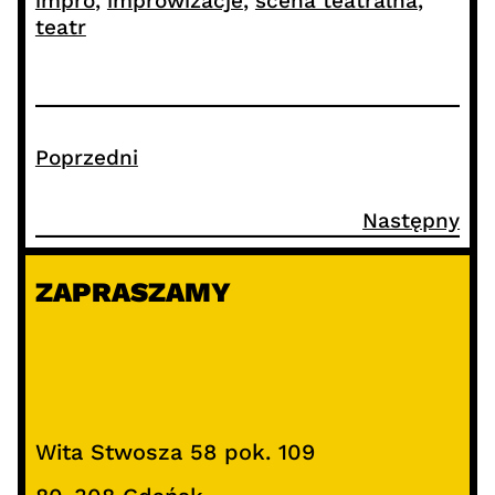
impro
, 
improwizacje
, 
scena teatralna
, 
teatr
Poprzedni
Następny
ZAPRASZAMY
Wita Stwosza 58 pok. 109