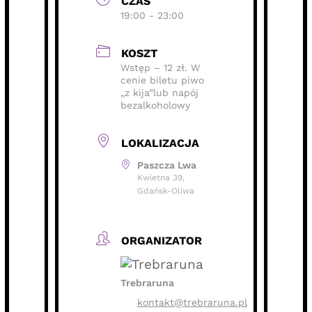
CZAS
19:00 - 23:00
KOSZT
Wstęp – 12 zł. W
cenie biletu piwo
„z kija”lub napój
bezalkoholowy
LOKALIZACJA
Paszcza Lwa
Kwietna 39,
Gdańsk-Oliwa
ORGANIZATOR
Trebraruna
kontakt@trebraruna.pl