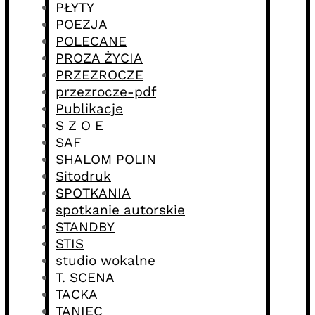
PŁYTY
POEZJA
POLECANE
PROZA ŻYCIA
PRZEZROCZE
przezrocze-pdf
Publikacje
S Z O E
SAF
SHALOM POLIN
Sitodruk
SPOTKANIA
spotkanie autorskie
STANDBY
STIS
studio wokalne
T. SCENA
TACKA
TANIEC