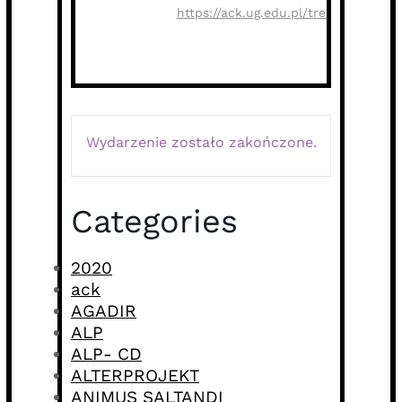
https://ack.ug.edu.pl/trebraruna
Wydarzenie zostało zakończone.
Categories
2020
ack
AGADIR
ALP
ALP- CD
ALTERPROJEKT
ANIMUS SALTANDI