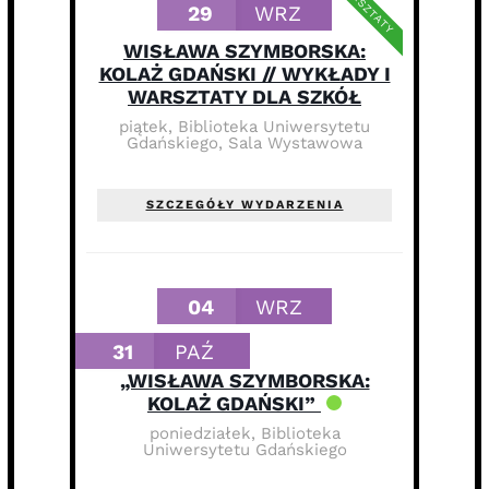
WARSZTATY
29
WRZ
WISŁAWA SZYMBORSKA:
KOLAŻ GDAŃSKI // WYKŁADY I
WARSZTATY DLA SZKÓŁ
piątek
,
Biblioteka Uniwersytetu
Gdańskiego, Sala Wystawowa
SZCZEGÓŁY WYDARZENIA
04
WRZ
31
PAŹ
„WISŁAWA SZYMBORSKA:
KOLAŻ GDAŃSKI”
poniedziałek
,
Biblioteka
Uniwersytetu Gdańskiego