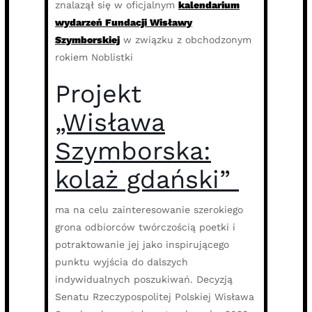
znalazął się w oficjalnym
kalendarium
wydarzeń Fundacji Wisławy
Szymborskiej
w związku z obchodzonym
rokiem Noblistki
Projekt
„Wisława
Szymborska:
kolaż gdański”
ma na celu zainteresowanie szerokiego
grona odbiorców twórczością poetki i
potraktowanie jej jako inspirującego
punktu wyjścia do dalszych
indywidualnych poszukiwań. Decyzją
Senatu Rzeczypospolitej Polskiej Wisława