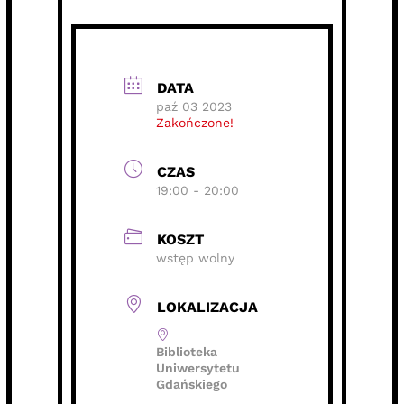
DATA
paź 03 2023
Zakończone!
CZAS
19:00 - 20:00
KOSZT
wstęp wolny
LOKALIZACJA
Biblioteka
Uniwersytetu
Gdańskiego