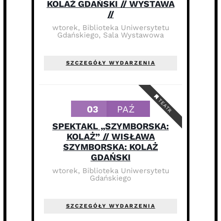
KOLAŻ GDAŃSKI // WYSTAWA
//
wtorek
,
Biblioteka Uniwersytetu
Gdańskiego, Sala Wystawowa
SZCZEGÓŁY WYDARZENIA
TEATR
03
PAŹ
SPEKTAKL „SZYMBORSKA:
KOLAŻ” // WISŁAWA
SZYMBORSKA: KOLAŻ
GDAŃSKI
wtorek
,
Biblioteka Uniwersytetu
Gdańskiego
SZCZEGÓŁY WYDARZENIA