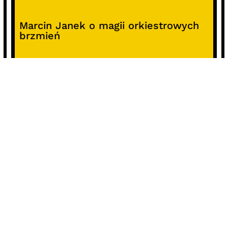
Marcin Janek o magii orkiestrowych
brzmień
Raport o stanie organizacyjnym i
kierunkach oddziaływania kultury
studenckiej w Polsce – analiza i
rekomendacje
Alterprojekt – program wsparcia
pomysłów
Koncert z okazji 30-lecia DKF „Miłość
Blondynki”
SOCIALS