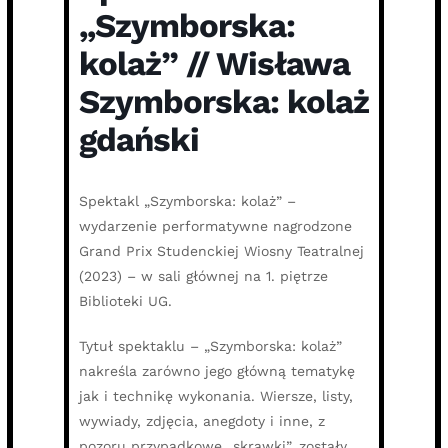
„Szymborska:
kolaż” // Wisława
Szymborska: kolaż
gdański
Spektakl „Szymborska: kolaż” –
wydarzenie performatywne nagrodzone
Grand Prix Studenckiej Wiosny Teatralnej
(2023) – w sali głównej na 1. piętrze
Biblioteki UG.
Tytuł spektaklu – „Szymborska: kolaż”
nakreśla zarówno jego główną tematykę
jak i technikę wykonania. Wiersze, listy,
wywiady, zdjęcia, anegdoty i inne, z
pozoru przypadkowe „skrawki”, zostały