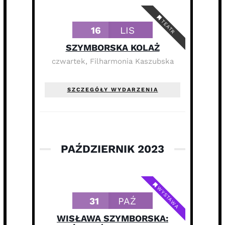
TEATR
16
LIS
SZYMBORSKA KOLAŻ
czwartek
,
Filharmonia Kaszubska
SZCZEGÓŁY WYDARZENIA
PAŹDZIERNIK 2023
WYSTAWA
31
PAŹ
WISŁAWA SZYMBORSKA: