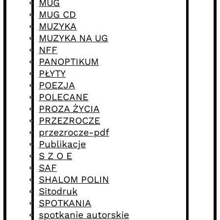
MUG
MUG CD
MUZYKA
MUZYKA NA UG
NFF
PANOPTIKUM
PŁYTY
POEZJA
POLECANE
PROZA ŻYCIA
PRZEZROCZE
przezrocze-pdf
Publikacje
S Z O E
SAF
SHALOM POLIN
Sitodruk
SPOTKANIA
spotkanie autorskie