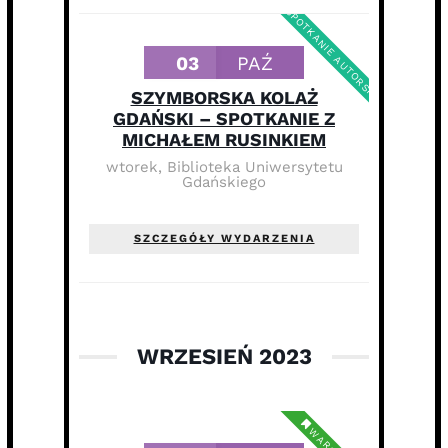
SPOTKANIE AUTORSKIE
03
PAŹ
SZYMBORSKA KOLAŻ
GDAŃSKI – SPOTKANIE Z
MICHAŁEM RUSINKIEM
wtorek
,
Biblioteka Uniwersytetu
Gdańskiego
SZCZEGÓŁY WYDARZENIA
WRZESIEŃ 2023