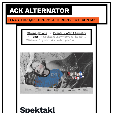
Skip
ACK ALTERNATOR
to
content
O NAS
DOŁĄCZ
GRUPY
ALTERPROJEKT
KONTAKT
Strona główna
Events - ACK Alternator
Teatr
Spektakl „Szymborska: kolaż” //
Wisława Szymborska: kolaż gdański
Spektakl