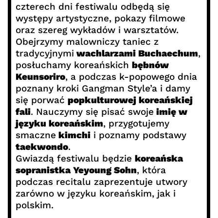
czterech dni festiwalu odbędą się
występy artystyczne, pokazy filmowe
oraz szereg wykładów i warsztatów.
Obejrzymy malowniczy taniec z
tradycyjnymi
wachlarzami Buchaechum
,
posłuchamy koreańskich
bębnów
Keunsoriro
, a podczas k-popowego dnia
poznany kroki Gangman Style’a i damy
się porwać
popkulturowej koreańskiej
fali
. Nauczymy się pisać swoje
imię w
języku koreańskim
, przygotujemy
smaczne
kimchi
i poznamy podstawy
taekwondo
.
Gwiazdą festiwalu będzie
koreańska
sopranistka Yeyoung Sohn
, która
podczas recitalu zaprezentuje utwory
zarówno w języku koreańskim, jak i
polskim.