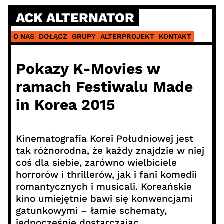
Skip
ACK ALTERNATOR
to
content
O NAS
DOŁĄCZ
GRUPY
ALTERPROJEKT
KONTAKT
Pokazy K-Movies w
ramach Festiwalu Made
in Korea 2015
Kinematografia Korei Południowej jest
tak różnorodna, że każdy znajdzie w niej
coś dla siebie, zarówno wielbiciele
horrorów i thrillerów, jak i fani komedii
romantycznych i musicali. Koreańskie
kino umiejętnie bawi się konwencjami
gatunkowymi – łamie schematy,
jednocześnie dostarczając