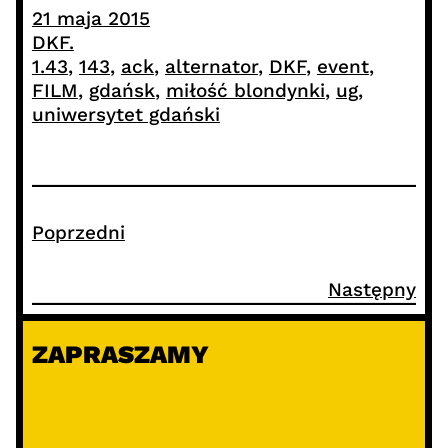
21 maja 2015
DKF.
1.43
, 
143
, 
ack
, 
alternator
, 
DKF
, 
event
, 
FILM
, 
gdańsk
, 
miłość blondynki
, 
ug
, 
uniwersytet gdański
Poprzedni
Następny
ZAPRASZAMY