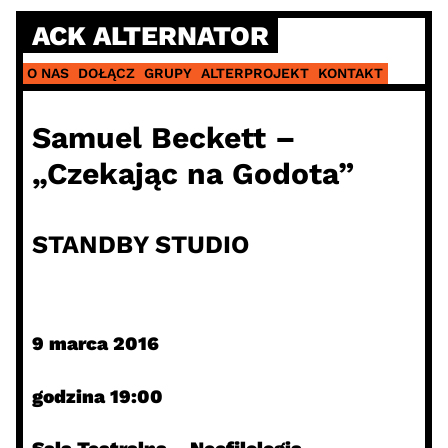
Skip
ACK ALTERNATOR
to
content
O NAS
DOŁĄCZ
GRUPY
ALTERPROJEKT
KONTAKT
Samuel Beckett –
„Czekając na Godota”
STANDBY STUDIO
9 marca 2016
godzina 19:00