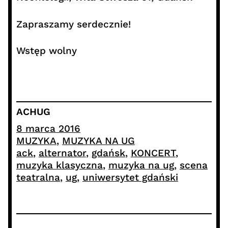
Zapraszamy serdecznie!
Wstęp wolny
ACHUG
8 marca 2016
MUZYKA
, 
MUZYKA NA UG
ack
, 
alternator
, 
gdańsk
, 
KONCERT
, 
muzyka klasyczna
, 
muzyka na ug
, 
scena
teatralna
, 
ug
, 
uniwersytet gdański