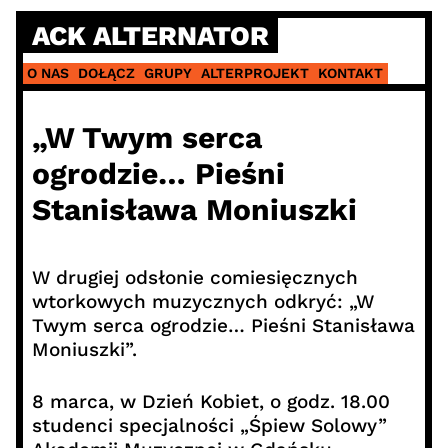
Skip
ACK ALTERNATOR
to
content
O NAS
DOŁĄCZ
GRUPY
ALTERPROJEKT
KONTAKT
„W Twym serca
ogrodzie… Pieśni
Stanisława Moniuszki
W drugiej odsłonie comiesięcznych
wtorkowych muzycznych odkryć: „W
Twym serca ogrodzie… Pieśni Stanisława
Moniuszki”.
8 marca, w Dzień Kobiet, o godz. 18.00
studenci specjalności „Śpiew Solowy”