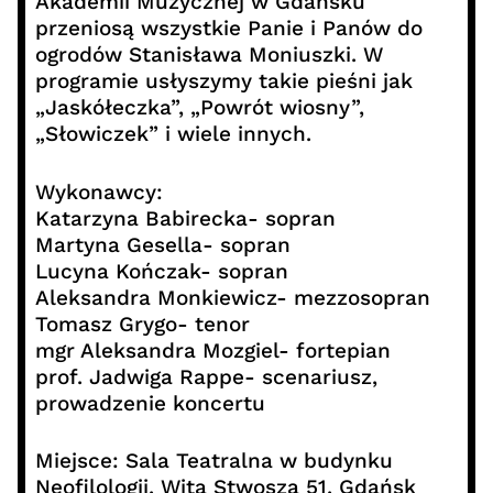
Akademii Muzycznej w Gdańsku
przeniosą wszystkie Panie i Panów do
ogrodów Stanisława Moniuszki. W
programie usłyszymy takie pieśni jak
„Jaskółeczka”, „Powrót wiosny”,
„Słowiczek” i wiele innych.
Wykonawcy:
Katarzyna Babirecka- sopran
Martyna Gesella- sopran
Lucyna Kończak- sopran
Aleksandra Monkiewicz- mezzosopran
Tomasz Grygo- tenor
mgr Aleksandra Mozgiel- fortepian
prof. Jadwiga Rappe- scenariusz,
prowadzenie koncertu
Miejsce: Sala Teatralna w budynku
Neofilologii, Wita Stwosza 51, Gdańsk