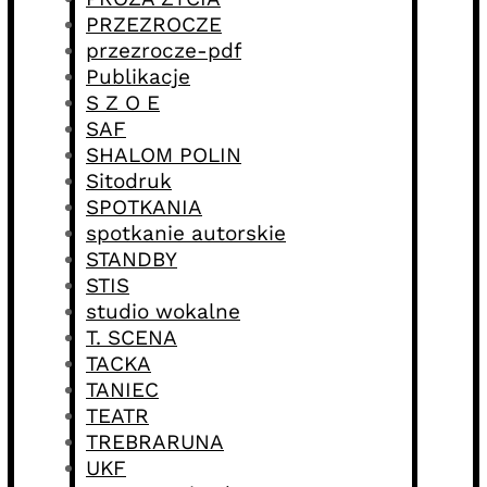
PRZEZROCZE
przezrocze-pdf
Publikacje
S Z O E
SAF
SHALOM POLIN
Sitodruk
SPOTKANIA
spotkanie autorskie
STANDBY
STIS
studio wokalne
T. SCENA
TACKA
TANIEC
TEATR
TREBRARUNA
UKF