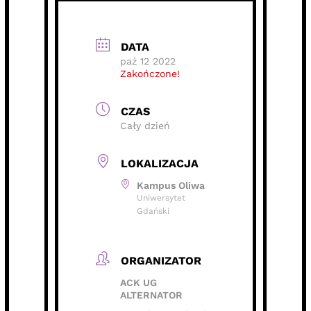
DATA
paź 12 2022
Zakończone!
CZAS
Cały dzień
LOKALIZACJA
Kampus Oliwa
Uniwersytet
Gdański
ORGANIZATOR
ACK UG
ALTERNATOR