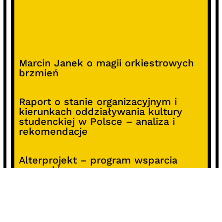
Marcin Janek o magii orkiestrowych
brzmień
Raport o stanie organizacyjnym i
kierunkach oddziaływania kultury
studenckiej w Polsce – analiza i
rekomendacje
Alterprojekt – program wsparcia
pomysłów
Koncert z okazji 30-lecia DKF „Miłość
Blondynki”