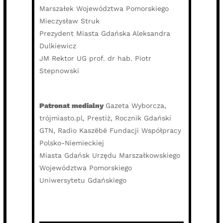
Marszałek Województwa Pomorskiego
Mieczysław Struk
Prezydent Miasta Gdańska Aleksandra
Dulkiewicz
JM Rektor UG prof. dr hab. Piotr
Stepnowski
Patronat medialny
Gazeta Wyborcza,
trójmiasto.pl, Prestiż, Rocznik Gdański
GTN, Radio Kaszëbë Fundacji Współpracy
Polsko-Niemieckiej
Miasta Gdańsk Urzędu Marszałkowskiego
Województwa Pomorskiego
Uniwersytetu Gdańskiego