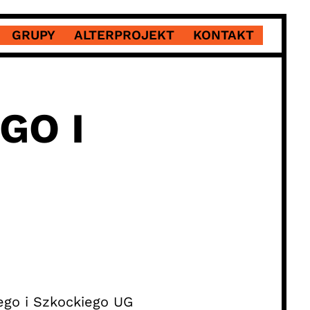
GRUPY
ALTERPROJEKT
KONTAKT
GO I
iego i Szkockiego UG