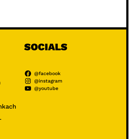
SOCIALS
@facebook
@instagram
ń
@youtube
unkach
–
e