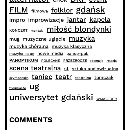
gdańsk
FILM
folklor
filmowa
jantar
kapela
impro
improwizacje
miłość blondynki
KONCERT
menażki
muzyka
muzyczne ugięcie
mug
muzyka chóralna
muzyka klasyczna
nowe media
panop-pub
muzyka na ug
PANOPTIKUM
PRZEZROCZE
POLECANE
recenzja
relacja
scena teatralna
st
sztuka audiowizualna
taniec
teatr
tomczak
teatralna
szymborska
ug
trojmiasto
uniwersytet gdański
WARSZTATY
COMMENTS