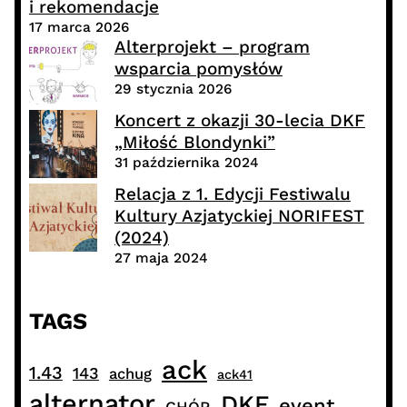
i rekomendacje
17 marca 2026
Alterprojekt – program
wsparcia pomysłów
29 stycznia 2026
Koncert z okazji 30-lecia DKF
„Miłość Blondynki”
31 października 2024
Relacja z 1. Edycji Festiwalu
Kultury Azjatyckiej NORIFEST
(2024)
27 maja 2024
TAGS
ack
1.43
143
achug
ack41
alternator
DKF
event
CHÓR