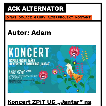
Skip
ACK ALTERNATOR
to
content
O NAS
DOŁĄCZ
GRUPY
ALTERPROJEKT
KONTAKT
Autor:
Adam
Koncert ZPiT UG „Jantar” na