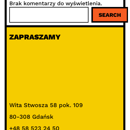
Brak komentarzy do wyświetlenia.
S
SEARCH
z
u
k
ZAPRASZAMY
a
j
Wita Stwosza 58 pok. 109
80-308 Gdańsk
+48 58 523 24 50