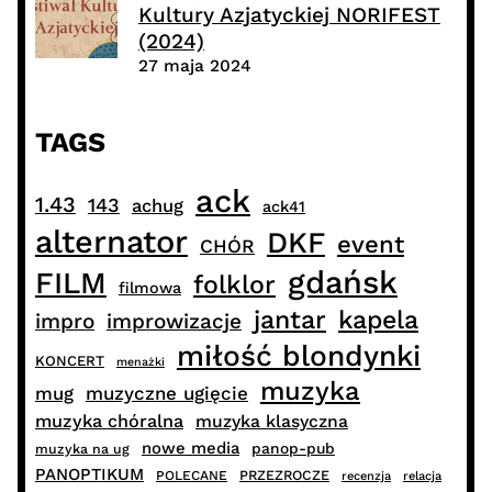
Kultury Azjatyckiej NORIFEST
(2024)
27 maja 2024
TAGS
ack
1.43
143
achug
ack41
alternator
DKF
event
CHÓR
gdańsk
FILM
folklor
filmowa
jantar
kapela
impro
improwizacje
miłość blondynki
KONCERT
menażki
muzyka
muzyczne ugięcie
mug
muzyka chóralna
muzyka klasyczna
nowe media
panop-pub
muzyka na ug
PANOPTIKUM
PRZEZROCZE
POLECANE
recenzja
relacja