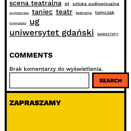
scena teatralna
st
sztuka audiowizualna
taniec
teatr
tomczak
teatralna
szymborska
ug
trojmiasto
uniwersytet gdański
WARSZTATY
COMMENTS
Brak komentarzy do wyświetlenia.
S
SEARCH
z
u
k
ZAPRASZAMY
a
j