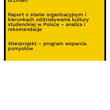
brzmień
Raport o stanie organizacyjnym i
kierunkach oddziaływania kultury
studenckiej w Polsce – analiza i
rekomendacje
Alterprojekt – program wsparcia
pomysłów
Koncert z okazji 30-lecia DKF „Miłość
Blondynki”
SOCIALS